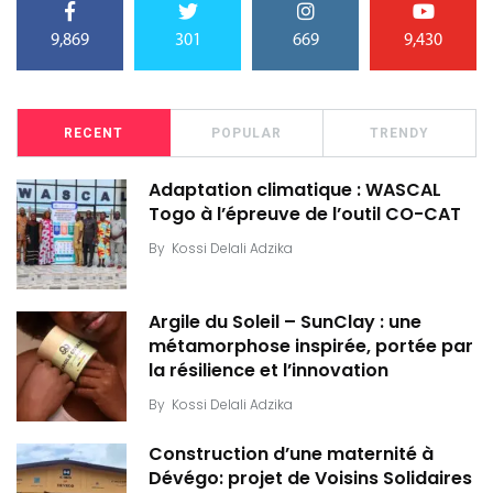
9,869
301
669
9,430
RECENT
POPULAR
TRENDY
Adaptation climatique : WASCAL
Togo à l’épreuve de l’outil CO-CAT
By
Kossi Delali Adzika
Argile du Soleil – SunClay : une
métamorphose inspirée, portée par
la résilience et l’innovation
By
Kossi Delali Adzika
Construction d’une maternité à
Dévégo: projet de Voisins Solidaires