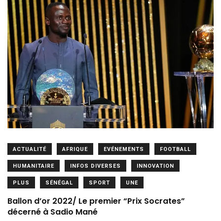
ACTUALITÉ
AFRIQUE
EVÉNEMENTS
FOOTBALL
HUMANITAIRE
INFOS DIVERSES
INNOVATION
PLUS
SÉNÉGAL
SPORT
UNE
Ballon d’or 2022/ Le premier “Prix Socrates”
décerné à Sadio Mané