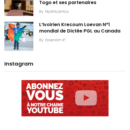
Togo et ses partenaires
By
MyAfricaInfos
L’Ivoirien Krecoum Loevan N°1
mondial de Dictée PGL au Canada
By
Essenam K²
Instagram