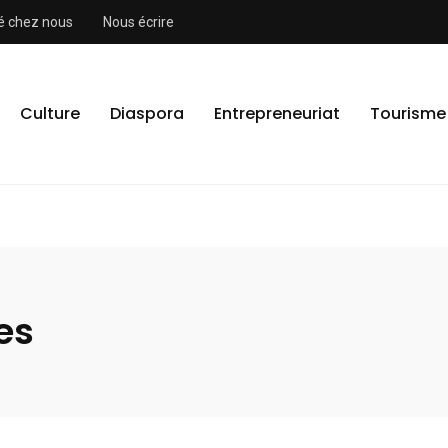
ité chez nous
Nous écrire
Culture
Diaspora
Entrepreneuriat
Tourisme
es