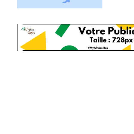
103
1824
1
cs & astuces
Une
Weddin
2
1
1
ategorized
wedding
Weekend B