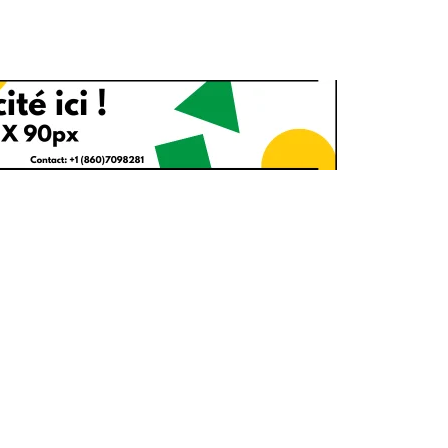
1
2
g
Yomadic
Zambie
7
reak
Zimbabwe