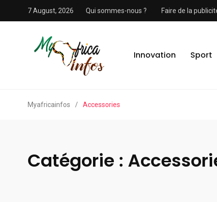
7 August, 2026
Qui sommes-nous ?
Faire de la public
Innovation
Sport
Myafricainfos
/
Accessories
Catégorie :
Accessori