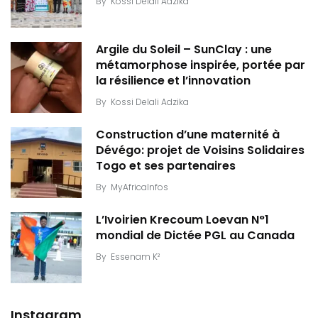
By
Kossi Delali Adzika
Argile du Soleil – SunClay : une
métamorphose inspirée, portée par
la résilience et l’innovation
By
Kossi Delali Adzika
Construction d’une maternité à
Dévégo: projet de Voisins Solidaires
Togo et ses partenaires
By
MyAfricaInfos
L’Ivoirien Krecoum Loevan N°1
mondial de Dictée PGL au Canada
By
Essenam K²
Instagram