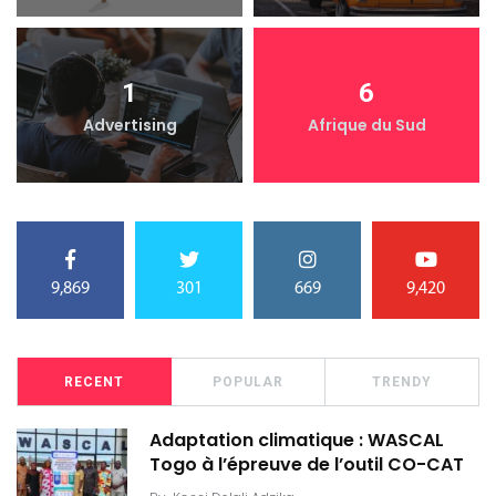
1
6
Advertising
Afrique du Sud
9,869
301
669
9,420
RECENT
POPULAR
TRENDY
Adaptation climatique : WASCAL
Togo à l’épreuve de l’outil CO-CAT