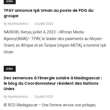
AMA
TPAY annonce Işık Uman au poste de PDG du
groupe
.
By
MyAfricaInfos
4 juillet 2023
NAIROBI, Kenya, juillet 4, 2023 -/African Media
Agency(AMA)/- TPAY, le leader des paiements au Moyen-
Orient, en Afrique et en Turquie (région META), a nommé Işık
Uman
AMA
Des semences à l’énergie solaire à Madagascar :
le blog du Coordonnateur résident des Nations
Unies
.
By
MyAfricaInfos
3 juillet 2023
© RCO Madagascar – Une femme arrose son potager,