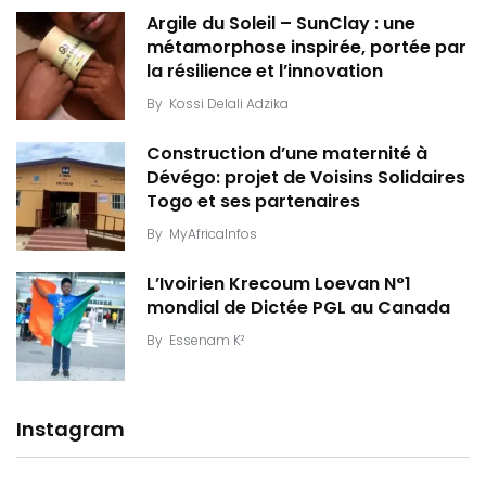
Argile du Soleil – SunClay : une
métamorphose inspirée, portée par
la résilience et l’innovation
By
Kossi Delali Adzika
Construction d’une maternité à
Dévégo: projet de Voisins Solidaires
Togo et ses partenaires
By
MyAfricaInfos
L’Ivoirien Krecoum Loevan N°1
mondial de Dictée PGL au Canada
By
Essenam K²
Instagram