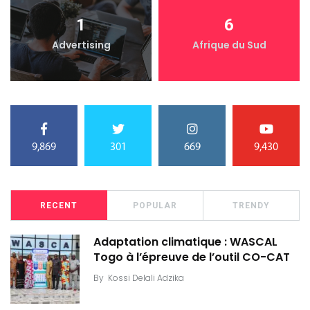
1
6
Advertising
Afrique du Sud
9,869
301
669
9,430
RECENT
POPULAR
TRENDY
Adaptation climatique : WASCAL
Togo à l’épreuve de l’outil CO-CAT
By
Kossi Delali Adzika