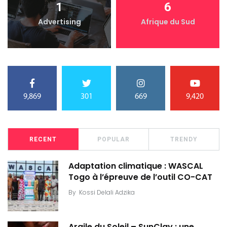
1
6
Advertising
Afrique du Sud
9,869
301
669
9,420
RECENT
POPULAR
TRENDY
Adaptation climatique : WASCAL
Togo à l’épreuve de l’outil CO-CAT
By
Kossi Delali Adzika
Argile du Soleil – SunClay : une