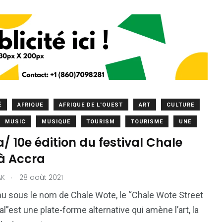
É
AFRIQUE
AFRIQUE DE L'OUEST
ART
CULTURE
MUSIC
MUSIQUE
TOURISM
TOURISME
UNE
 10e édition du festival Chale
à Accra
.
AK
28 août 2021
u sous le nom de Chale Wote, le “Chale Wote Street
al”est une plate-forme alternative qui amène l’art, la