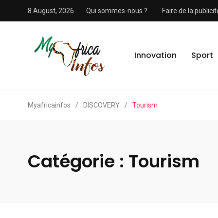
8 August, 2026
Qui sommes-nous ?
Faire de la public
Innovation
Sport
Myafricainfos
/
DISCOVERY
/
Tourism
Catégorie :
Tourism