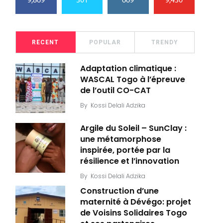
9,869
301
669
9,430
RECENT
POPULAR
TRENDY
Adaptation climatique :
WASCAL Togo à l’épreuve
de l’outil CO-CAT
By
Kossi Delali Adzika
Argile du Soleil – SunClay :
une métamorphose
inspirée, portée par la
résilience et l’innovation
By
Kossi Delali Adzika
Construction d’une
maternité à Dévégo: projet
de Voisins Solidaires Togo