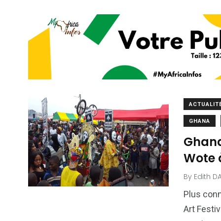
ACTUALIT
GHANA
Ghana/
Wote 
By
Edith D
Plus conn
Art Festiv