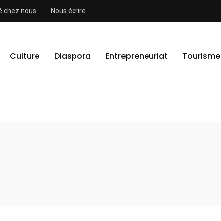
ité chez nous
Nous écrire
Culture
Diaspora
Entrepreneuriat
Tourisme