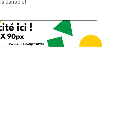
la danse et
1
2
g
Yomadic
Zambie
7
reak
Zimbabwe