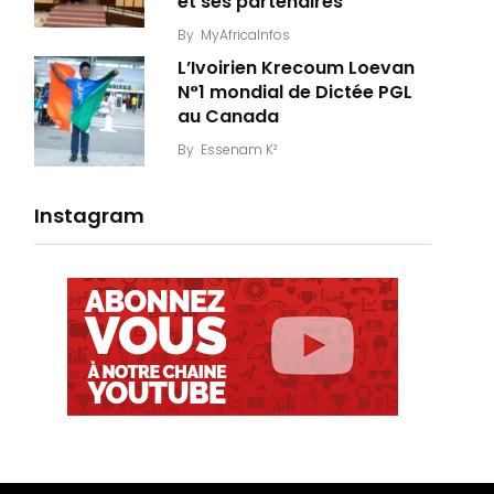
et ses partenaires
By
MyAfricaInfos
L’Ivoirien Krecoum Loevan
N°1 mondial de Dictée PGL
au Canada
By
Essenam K²
Instagram