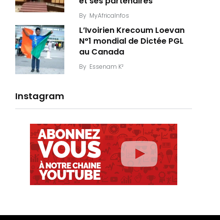
et ses partenaires
By
MyAfricaInfos
L’Ivoirien Krecoum Loevan
N°1 mondial de Dictée PGL
au Canada
By
Essenam K²
Instagram