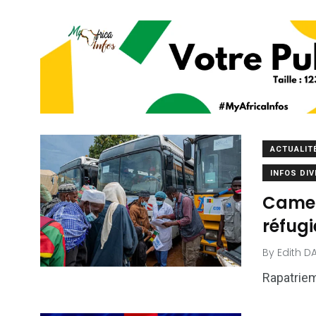
ACTUALIT
INFOS DI
Camer
réfugi
By
Edith D
Rapatriem