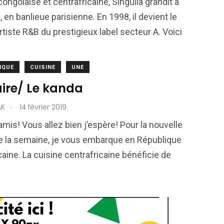
congolaise et centrafricaine, Singuila grandit à
 en banlieue parisienne. En 1998, il devient le
rtiste R&B du prestigieux label secteur A. Voici
IQUE
CUISINE
UNE
aire/ Le kanda
.
AK
14 février 2019
 amis! Vous allez bien j’espère! Pour la nouvelle
e la semaine, je vous embarque en République
caine. La cuisine centrafricaine bénéficie de