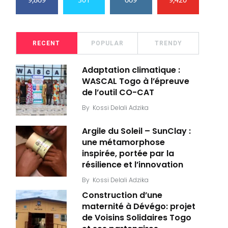
9,869
301
669
9,420
RECENT
POPULAR
TRENDY
Adaptation climatique :
WASCAL Togo à l’épreuve
de l’outil CO-CAT
By
Kossi Delali Adzika
Argile du Soleil – SunClay :
une métamorphose
inspirée, portée par la
résilience et l’innovation
By
Kossi Delali Adzika
Construction d’une
maternité à Dévégo: projet
de Voisins Solidaires Togo