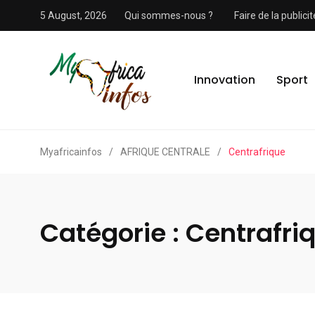
5 August, 2026
Qui sommes-nous ?
Faire de la public
Innovation
Sport
Myafricainfos
/
AFRIQUE CENTRALE
/
Centrafrique
Catégorie :
Centrafri