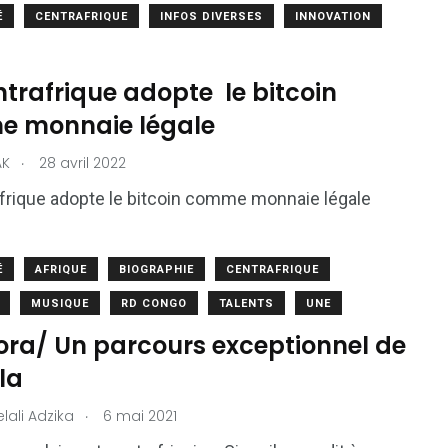
É
CENTRAFRIQUE
INFOS DIVERSES
INNOVATION
1
2
trafrique adopte le bitcoin
g
Yomadic
Zambie
 monnaie légale
.
AK
28 avril 2022
frique adopte le bitcoin comme monnaie légale
7
É
AFRIQUE
BIOGRAPHIE
CENTRAFRIQUE
reak
Zimbabwe
MUSIQUE
RD CONGO
TALENTS
UNE
ora/ Un parcours exceptionnel de
la
.
lali Adzika
6 mai 2021