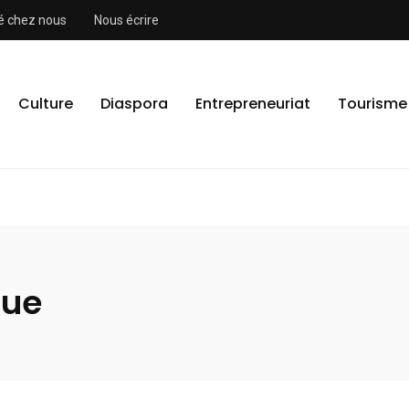
ité chez nous
Nous écrire
Culture
Diaspora
Entrepreneuriat
Tourisme
que