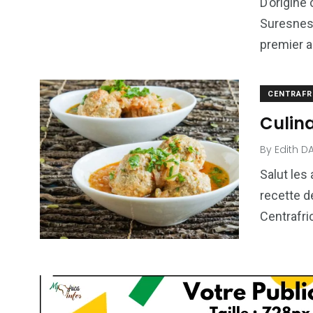
D’origine 
Suresnes,
premier a
CENTRAFR
Culin
By
Edith D
Salut les
recette d
Centrafri