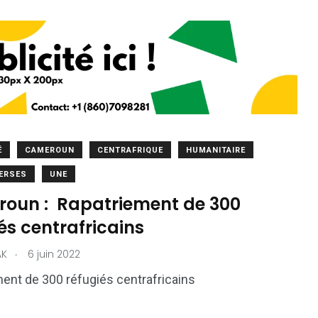
É
CAMEROUN
CENTRAFRIQUE
HUMANITAIRE
VERSES
UNE
oun : Rapatriement de 300
és centrafricains
.
AK
6 juin 2022
ent de 300 réfugiés centrafricains