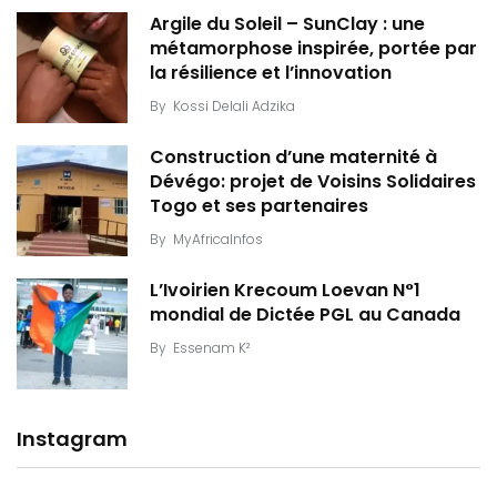
Argile du Soleil – SunClay : une
métamorphose inspirée, portée par
la résilience et l’innovation
By
Kossi Delali Adzika
Construction d’une maternité à
Dévégo: projet de Voisins Solidaires
Togo et ses partenaires
By
MyAfricaInfos
L’Ivoirien Krecoum Loevan N°1
mondial de Dictée PGL au Canada
By
Essenam K²
Instagram