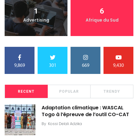
1
6
Advertising
Afrique du Sud
9,869
301
669
9,430
RECENT
POPULAR
TRENDY
Adaptation climatique : WASCAL
Togo à l’épreuve de l’outil CO-CAT
By
Kossi Delali Adzika