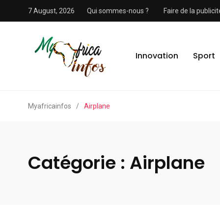
7 August, 2026
Qui sommes-nous ?
Faire de la public
Innovation
Sport
Myafricainfos
/
Airplane
Catégorie :
Airplane