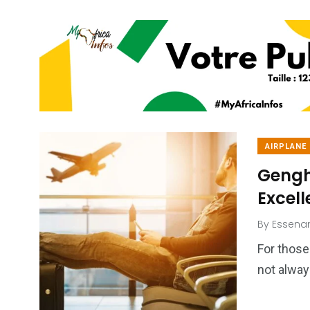
AIRPLANE
Gengh
Excel
By
Essena
For those
not alway