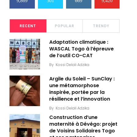
9,869
301
669
9,420
RECENT
POPULAR
TRENDY
Adaptation climatique :
WASCAL Togo à l’épreuve
de l’outil CO-CAT
By
Kossi Delali Adzika
Argile du Soleil – SunClay :
une métamorphose
inspirée, portée par la
résilience et l’innovation
By
Kossi Delali Adzika
Construction d’une
maternité à Dévégo: projet
de Voisins Solidaires Togo