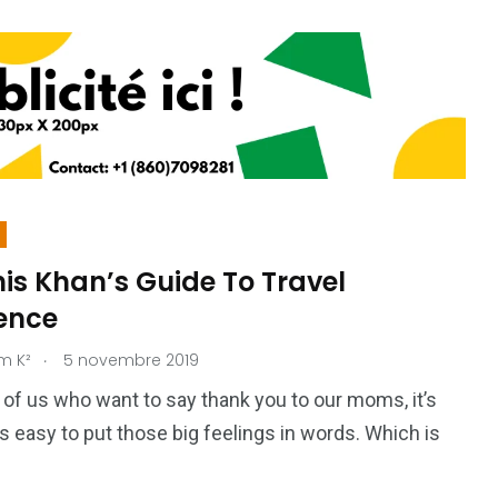
is Khan’s Guide To Travel
lence
.
m K²
5 novembre 2019
 of us who want to say thank you to our moms, it’s
s easy to put those big feelings in words. Which is