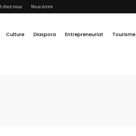
ité chez nous
Nous écrire
Culture
Diaspora
Entrepreneuriat
Tourisme