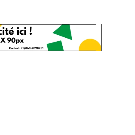
1
2
g
Yomadic
Zambie
7
reak
Zimbabwe