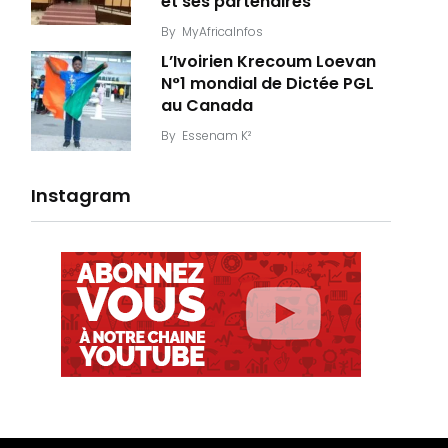
et ses partenaires
By
MyAfricaInfos
L’Ivoirien Krecoum Loevan
N°1 mondial de Dictée PGL
au Canada
By
Essenam K²
Instagram