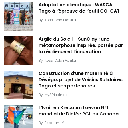
Adaptation climatique : WASCAL
Togo à l’épreuve de l’outil CO-CAT
By
Kossi Delali Adzika
Argile du Soleil – SunClay : une
métamorphose inspirée, portée par
la résilience et l’innovation
By
Kossi Delali Adzika
Construction d’une maternité à
Dévégo: projet de Voisins Solidaires
Togo et ses partenaires
By
MyAfricaInfos
L’Ivoirien Krecoum Loevan N°1
mondial de Dictée PGL au Canada
By
Essenam K²