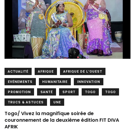
ACTUALITÉ
AFRIQUE
AFRIQUE DE L'OUEST
EVÉNEMENTS
HUMANITAIRE
INNOVATION
PROMOTION
SANTÉ
SPORT
TOGO
TOGO
TRUCS & ASTUCES
UNE
Togo/ Vivez la magnifique soirée de
couronnement de la deuxième édition FIT DIVA
AFRIK