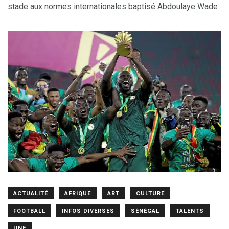
stade aux normes internationales baptisé Abdoulaye Wade
ACTUALITÉ
AFRIQUE
ART
CULTURE
FOOTBALL
INFOS DIVERSES
SÉNÉGAL
TALENTS
UNE