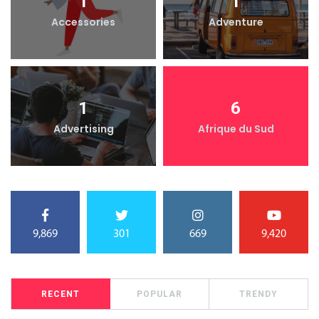
1
1
Accessories
Adventure
1
6
Advertising
Afrique du Sud
9,869
301
669
9,420
RECENT
POPULAR
TRENDY