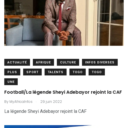
ACTUALITÉ
AFRIQUE
CULTURE
INFOS DIVERSES
PLUS
SPORT
TALENTS
TOGO
TOGO
UNE
Football/La légende Sheyi Adebayor rejoint la CAF
.
By
MyAfricaInfos
29 juin 2022
La légende Sheyi Adebayor rejoint la CAF