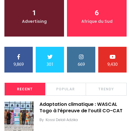
1
6
Advertising
Afrique du Sud
9,869
301
669
9,430
RECENT
POPULAR
TRENDY
Adaptation climatique : WASCAL
Togo à l’épreuve de l’outil CO-CAT
By
Kossi Delali Adzika