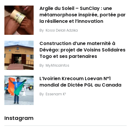
Argile du Soleil – SunClay : une
métamorphose inspirée, portée par
la résilience et l’innovation
By
Kossi Delali Adzika
Construction d’une maternité à
Dévégo: projet de Voisins Solidaires
Togo et ses partenaires
By
MyAfricaInfos
L’Ivoirien Krecoum Loevan N°1
mondial de Dictée PGL au Canada
By
Essenam K²
Instagram