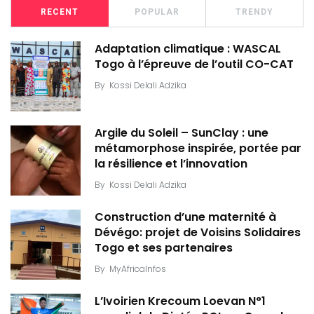
RECENT
POPULAR
TRENDY
Adaptation climatique : WASCAL
Togo à l’épreuve de l’outil CO-CAT
By
Kossi Delali Adzika
Argile du Soleil – SunClay : une
métamorphose inspirée, portée par
la résilience et l’innovation
By
Kossi Delali Adzika
Construction d’une maternité à
Dévégo: projet de Voisins Solidaires
Togo et ses partenaires
By
MyAfricaInfos
L’Ivoirien Krecoum Loevan N°1