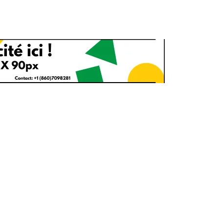
1
2
g
Yomadic
Zambie
7
reak
Zimbabwe