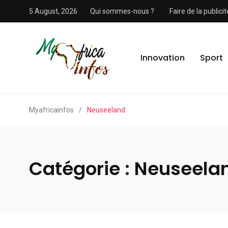
5 August, 2026
Qui sommes-nous ?
Faire de la public
Innovation
Sport
Myafricainfos
/
Neuseeland
Catégorie :
Neuseela