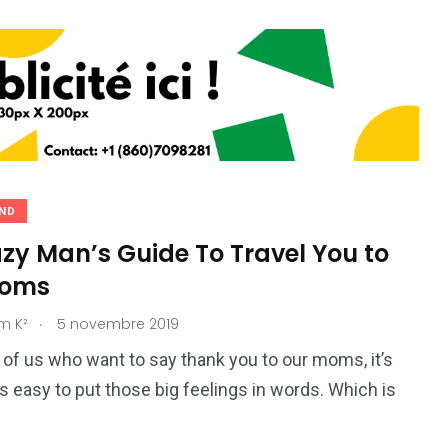
ND
zy Man’s Guide To Travel You to
Moms
.
m K²
5 novembre 2019
 of us who want to say thank you to our moms, it’s
s easy to put those big feelings in words. Which is