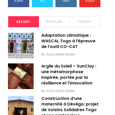
9,869
301
669
9,420
RECENT
POPULAR
TRENDY
Adaptation climatique :
WASCAL Togo à l’épreuve
de l’outil CO-CAT
By
Kossi Delali Adzika
Argile du Soleil – SunClay :
une métamorphose
inspirée, portée par la
résilience et l’innovation
By
Kossi Delali Adzika
Construction d’une
maternité à Dévégo: projet
de Voisins Solidaires Togo