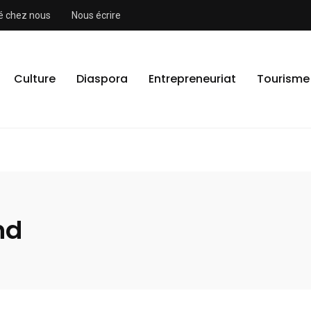
ité chez nous
Nous écrire
Culture
Diaspora
Entrepreneuriat
Tourisme
nd