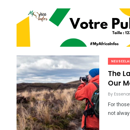
NEUSEELA
The La
Our 
By
Essena
For those
not alway