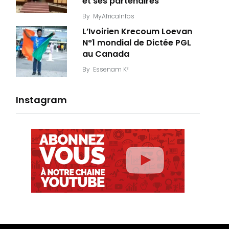
et ses partenaires
By
MyAfricaInfos
L’Ivoirien Krecoum Loevan
N°1 mondial de Dictée PGL
au Canada
By
Essenam K²
Instagram