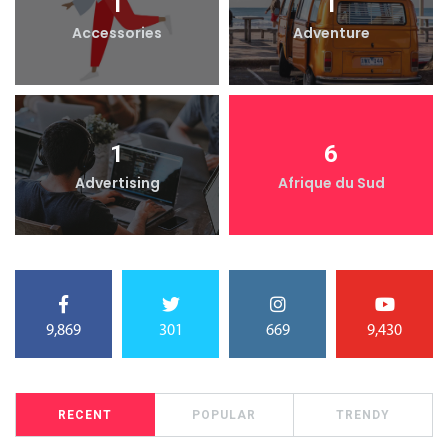
1
1
Accessories
Adventure
1
6
Advertising
Afrique du Sud
9,869
301
669
9,430
RECENT
POPULAR
TRENDY