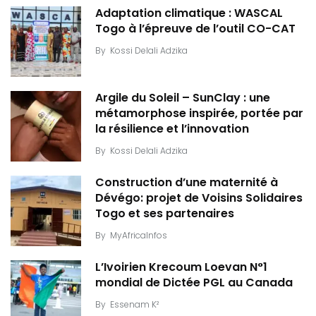
Adaptation climatique : WASCAL
Togo à l’épreuve de l’outil CO-CAT
By
Kossi Delali Adzika
Argile du Soleil – SunClay : une
métamorphose inspirée, portée par
la résilience et l’innovation
By
Kossi Delali Adzika
Construction d’une maternité à
Dévégo: projet de Voisins Solidaires
Togo et ses partenaires
By
MyAfricaInfos
L’Ivoirien Krecoum Loevan N°1
mondial de Dictée PGL au Canada
By
Essenam K²