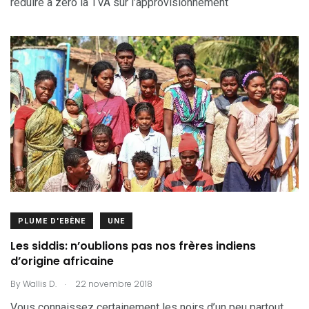
réduire à zéro la TVA sur l’approvisionnement
PLUME D'EBÈNE
UNE
Les siddis: n’oublions pas nos frères indiens
d’origine africaine
.
By
Wallis D.
22 novembre 2018
Vous connaissez certainement les noirs d’un peu partout,