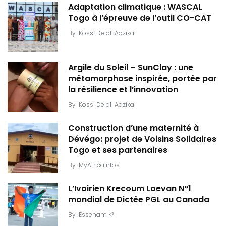
Adaptation climatique : WASCAL
Togo à l’épreuve de l’outil CO-CAT
By
Kossi Delali Adzika
Argile du Soleil – SunClay : une
métamorphose inspirée, portée par
la résilience et l’innovation
By
Kossi Delali Adzika
Construction d’une maternité à
Dévégo: projet de Voisins Solidaires
Togo et ses partenaires
By
MyAfricaInfos
L’Ivoirien Krecoum Loevan N°1
mondial de Dictée PGL au Canada
By
Essenam K²