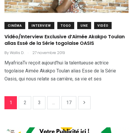
CINÉMA
INTERVIEW
TOGO
UNE
VIDÉO
Vidéo/Interview Exclusive d’Aimée Akakpo Toulan
alias Essé de la Série togolaise OASIS
.
By
Wallis D.
27 novembre 2019
MyafricaTv reçoit aujourd’hui la talentueuse actrice
togolaise Aimée Akakpo Toulan alias Esse de la Série
Oasis, qui nous relate sa carrière, sa vie et ses
1
2
3
...
17