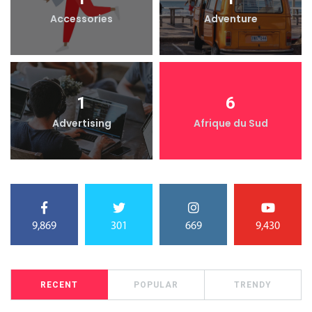
Accessories
Adventure
1
6
Advertising
Afrique du Sud
9,869
301
669
9,430
RECENT
POPULAR
TRENDY