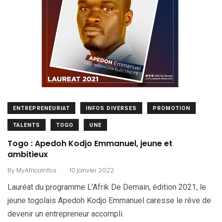
ENTREPRENEURIAT
INFOS DIVERSES
PROMOTION
TALENTS
TOGO
UNE
Togo : Apedoh Kodjo Emmanuel, jeune et
ambitieux
.
By
MyAfricaInfos
10 janvier 2022
Lauréat du programme L’Afrik De Demain, édition 2021, le
jeune togolais Apedoh Kodjo Emmanuel caresse le rêve de
devenir un entrepreneur accompli.