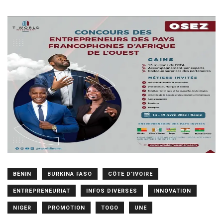
BÉNIN
BURKINA FASO
CÔTE D’IVOIRE
ENTREPRENEURIAT
INFOS DIVERSES
INNOVATION
NIGER
PROMOTION
TOGO
UNE