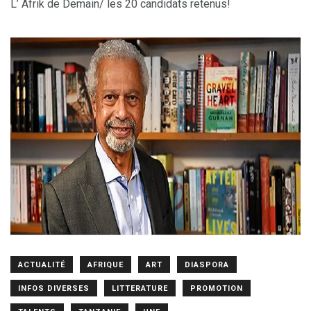
L’ Afrik de Demain/ les 20 candidats retenus!
ACTUALITÉ
AFRIQUE
ART
DIASPORA
INFOS DIVERSES
LITTERATURE
PROMOTION