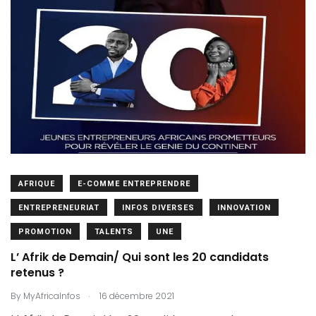
AFRIQUE
E-COMME ENTREPRENDRE
ENTREPRENEURIAT
INFOS DIVERSES
INNOVATION
PROMOTION
TALENTS
UNE
L’ Afrik de Demain/ Qui sont les 20 candidats
retenus ?
.
By
MyAfricaInfos
16 décembre 2021