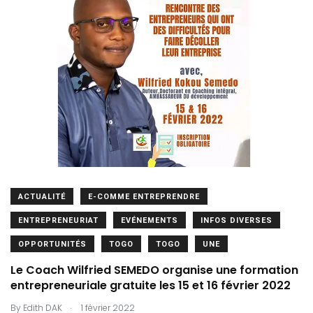
ACTUALITÉ
E-COMME ENTREPRENDRE
ENTREPRENEURIAT
EVÉNEMENTS
INFOS DIVERSES
OPPORTUNITÉS
TOGO
TOGO
UNE
Le Coach Wilfried SEMEDO organise une formation
entrepreneuriale gratuite les 15 et 16 février 2022
.
By
Edith DAK
1 février 2022