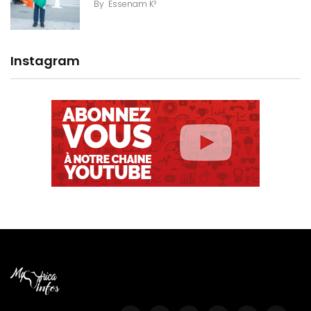
By
Essenam K²
Instagram