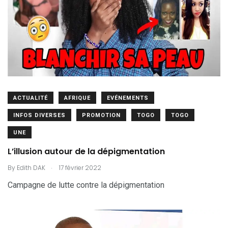
ACTUALITÉ
AFRIQUE
EVÉNEMENTS
INFOS DIVERSES
PROMOTION
TOGO
TOGO
UNE
L’illusion autour de la dépigmentation
.
By
Edith DAK
17 février 2022
Campagne de lutte contre la dépigmentation