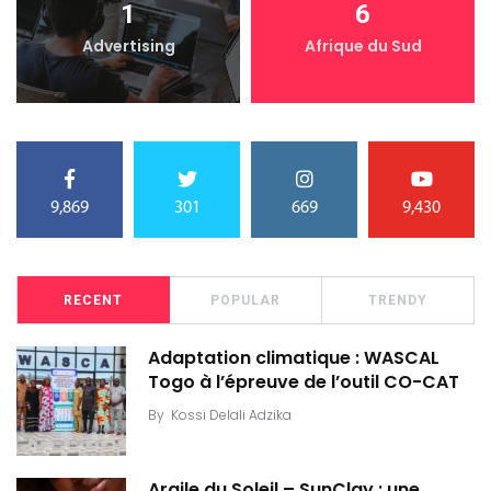
1
6
Advertising
Afrique du Sud
9,869
301
669
9,430
RECENT
POPULAR
TRENDY
Adaptation climatique : WASCAL
Togo à l’épreuve de l’outil CO-CAT
By
Kossi Delali Adzika
Argile du Soleil – SunClay : une