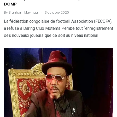
DCMP
.
By
Branham Mavinga
3 octobre 2020
La fédération congolaise de football Association (FECOFA),
a refusé à Daring Club Motema Pembe tout “enregistrement
des nouveaux joueurs que ce soit au niveau national