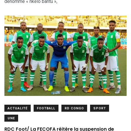
dénommé « nkelo bantu »,
ACTUALITÉ
FOOTBALL
RD CONGO
SPORT
UNE
RDC Foot/ La FECOFA réitère la suspension de