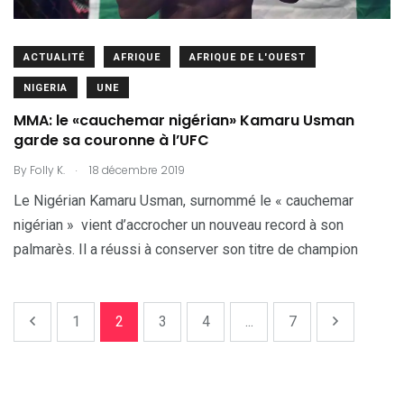
ACTUALITÉ
AFRIQUE
AFRIQUE DE L'OUEST
NIGERIA
UNE
MMA: le «cauchemar nigérian» Kamaru Usman
garde sa couronne à l’UFC
.
By
Folly K.
18 décembre 2019
Le Nigérian Kamaru Usman, surnommé le « cauchemar
nigérian » vient d’accrocher un nouveau record à son
palmarès. Il a réussi à conserver son titre de champion
1
2
3
4
...
7