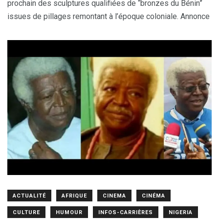
prochain des sculptures qualifiées de “bronzes du Bénin”
issues de pillages remontant à l’époque coloniale. Annonce
ACTUALITÉ
AFRIQUE
CINEMA
CINÉMA
CULTURE
HUMOUR
INFOS-CARRIÈRES
NIGERIA