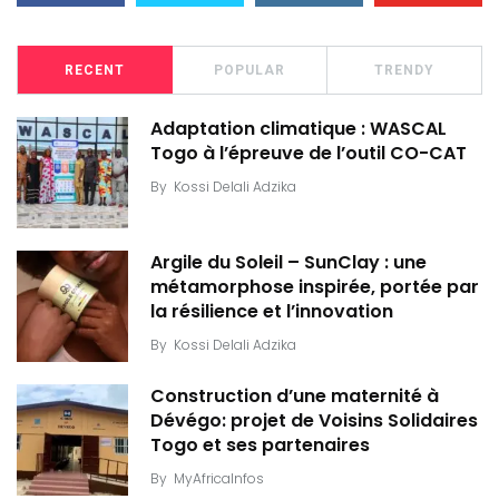
RECENT
POPULAR
TRENDY
Adaptation climatique : WASCAL
Togo à l’épreuve de l’outil CO-CAT
By
Kossi Delali Adzika
Argile du Soleil – SunClay : une
métamorphose inspirée, portée par
la résilience et l’innovation
By
Kossi Delali Adzika
Construction d’une maternité à
Dévégo: projet de Voisins Solidaires
Togo et ses partenaires
By
MyAfricaInfos