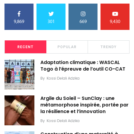
9,869
301
669
9,430
RECENT
POPULAR
TRENDY
Adaptation climatique : WASCAL
Togo à l’épreuve de l’outil CO-CAT
By
Kossi Delali Adzika
Argile du Soleil – SunClay : une
métamorphose inspirée, portée par
la résilience et l’innovation
By
Kossi Delali Adzika