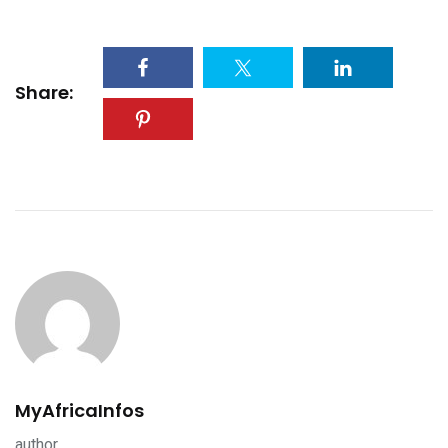
Share:
MyAfricaInfos
author