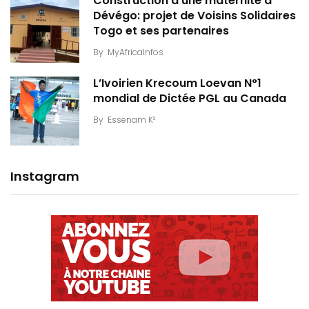
Construction d’une maternité à
Dévégo: projet de Voisins Solidaires
Togo et ses partenaires
By
MyAfricaInfos
L’Ivoirien Krecoum Loevan N°1
mondial de Dictée PGL au Canada
By
Essenam K²
Instagram