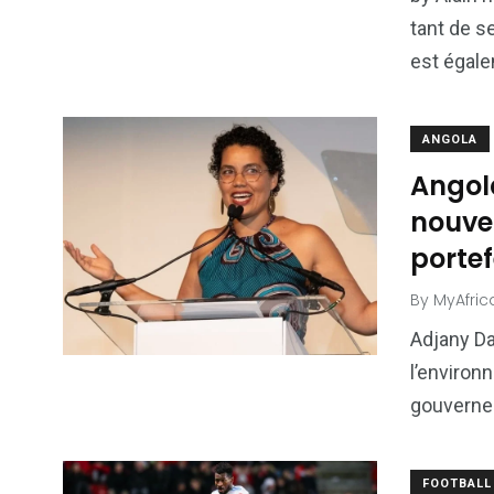
tant de s
est égale
ANGOLA
Angola
nouvel
portef
By
MyAfric
Adjany Da
l’environ
gouvernem
FOOTBALL