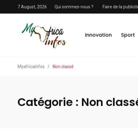
7 August, 2026
Qui sommes-nous ?
Faire de la public
Innovation
Sport
Myafricainfos
/
Non classé
Catégorie :
Non class