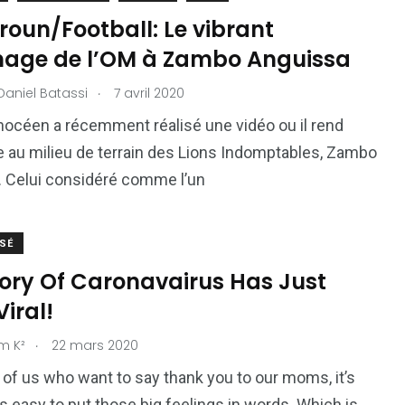
oun/Football: Le vibrant
ge de l’OM à Zambo Anguissa
.
Daniel Batassi
7 avril 2020
hocéen a récemment réalisé une vidéo ou il rend
au milieu de terrain des Lions Indomptables, Zambo
 Celui considéré comme l’un
SÉ
tory Of Caronavairus Has Just
iral!
.
m K²
22 mars 2020
 of us who want to say thank you to our moms, it’s
s easy to put those big feelings in words. Which is