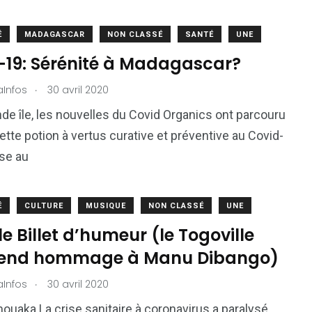
É
MADAGASCAR
NON CLASSÉ
SANTÉ
UNE
-19: Sérénité à Madagascar?
.
aInfos
30 avril 2020
nde île, les nouvelles du Covid Organics ont parcouru
Cette potion à vertus curative et préventive au Covid-
ise au
É
CULTURE
MUSIQUE
NON CLASSÉ
UNE
e Billet d’humeur (le Togoville
rend hommage à Manu Dibango)
.
aInfos
30 avril 2020
mouaka La crise sanitaire à coronavirus a paralysé