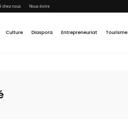
ité chez nous
Nous écrire
Culture
Diaspora
Entrepreneuriat
Tourisme
é