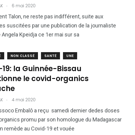
.
AK
6 mai 2020
ent Talon, ne reste pas indifférent, suite aux
s suscitées par une publication de la journaliste
 Angela Kpeidja ce 1er mai sur sa
É
NON CLASSÉ
SANTÉ
UNE
-19: la Guinnée-Bissau
tionne le covid-organics
ache
.
AK
4 mai 2020
ssoco Embalô a reçu samedi dernier dedes doses
 organics promu par son homologue du Madagascar
 remède au Covid-19 et vouée