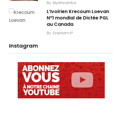
By
MyAfricaInfos
L’Ivoirien Krecoum Loevan
N°1 mondial de Dictée PGL
au Canada
By
Essenam K²
Instagram