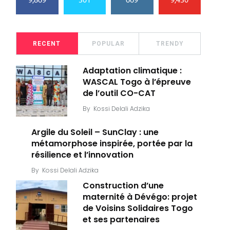
9,869
301
669
9,430
RECENT
POPULAR
TRENDY
Adaptation climatique :
WASCAL Togo à l’épreuve
de l’outil CO-CAT
By
Kossi Delali Adzika
Argile du Soleil – SunClay : une
métamorphose inspirée, portée par la
résilience et l’innovation
By
Kossi Delali Adzika
Construction d’une
maternité à Dévégo: projet
de Voisins Solidaires Togo
et ses partenaires