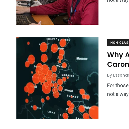
NON CLAS
Why A
Caron
By
Essena
For those
not alway