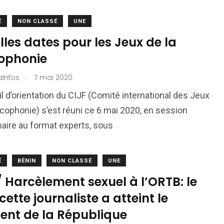
É
NON CLASSÉ
UNE
1
2
les dates pour les Jeux de la
g
Yomadic
Zambie
ophonie
.
aInfos
7 mai 2020
l d’orientation du CIJF (Comité international des Jeux
ncophonie) s’est réuni ce 6 mai 2020, en session
naire au format experts, sous
7
reak
Zimbabwe
É
BÉNIN
NON CLASSÉ
UNE
 Harcèlement sexuel à l’ORTB: le
 cette journaliste a atteint le
dent de la République