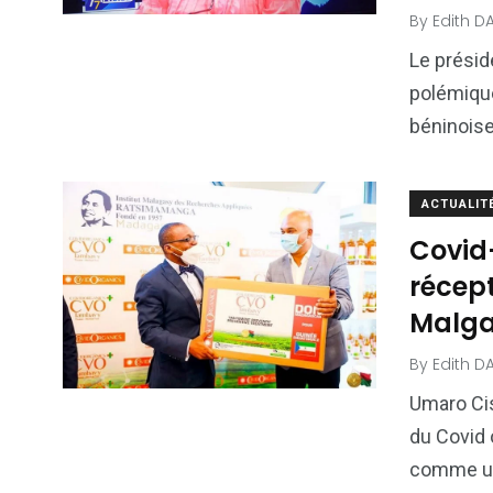
By
Edith D
Le présid
polémique
béninoise
ACTUALIT
Covid
récep
Malg
By
Edith D
Umaro Ci
du Covid
comme un