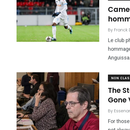
Camer
homma
By
Franck 
Le club p
hommage 
Anguissa.
NON CLAS
The S
Gone V
By
Essena
For those
not alway