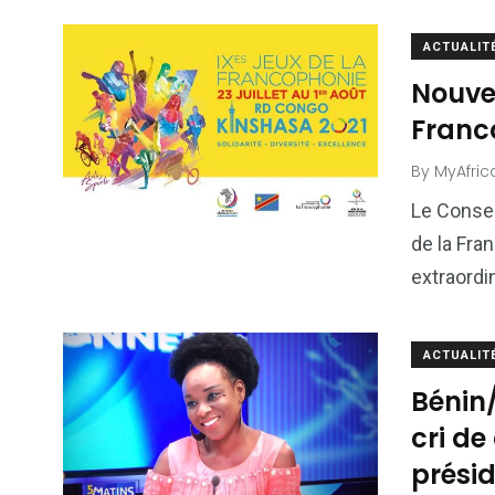
ACTUALIT
103
1824
1
Nouvel
cs & astuces
Une
Weddin
Franc
By
MyAfric
Le Consei
de la Fra
extraordi
2
1
1
ategorized
wedding
Weekend B
ACTUALIT
Bénin/
cri de
prési