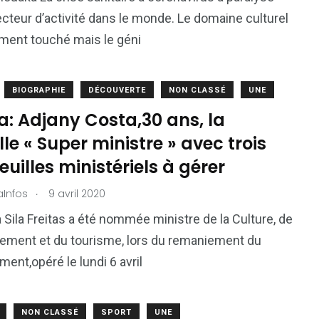
ecteur d’activité dans le monde. Le domaine culturel
ment touché mais le géni
BIOGRAPHIE
DÉCOUVERTE
NON CLASSÉ
UNE
: Adjany Costa,30 ans, la
le « Super ministre » avec trois
euilles ministériels à gérer
.
aInfos
9 avril 2020
 Sila Freitas a été nommée ministre de la Culture, de
nement et du tourisme, lors du remaniement du
ent,opéré le lundi 6 avril
NON CLASSÉ
SPORT
UNE