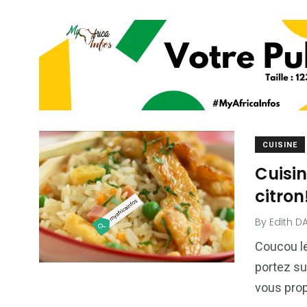
CUISINE
Cuisin
citron
By
Edith D
Coucou le
portez su
vous prop