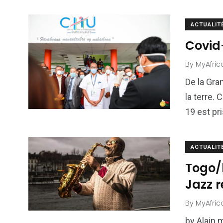
ACTUALIT
Covid
By
MyAfric
De la Gra
la terre. 
19 est pr
ACTUALIT
Togo/l
Jazz 
By
MyAfric
by Alain 