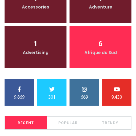
Accessories
Adventure
1
6
Advertising
Afrique du Sud
9,869
301
669
9,430
RECENT
POPULAR
TRENDY