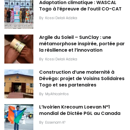
Adaptation climatique : WASCAL
Togo à l’épreuve de l’outil CO-CAT
By
Kossi Delali Adzika
Argile du Soleil – SunClay : une
métamorphose inspirée, portée par
la résilience et l’innovation
By
Kossi Delali Adzika
Construction d’une maternité à
Dévégo: projet de Voisins Solidaires
Togo et ses partenaires
By
MyAfricaInfos
L’Ivoirien Krecoum Loevan N°1
mondial de Dictée PGL au Canada
By
Essenam K²