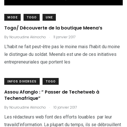
MODE
TOGO
UNE
Togo/ Découverte de la boutique Meena’s
.
By
Nouroudine Akinocho
11 janvier 2017
L’habit ne fait peut-être pas le moine mais l’habit du moine
le distingue du soldat. Meena’s est une de ces initiatives
entrepreneuriales que portent les
INFOS DIVERSES
TOGO
Assou Afanglo : ” Passer de Techetweb à
Techenafrique”
.
By
Nouroudine Akinocho
10 janvier 2017
Les rédacteurs web font des efforts louables par leur
travaild’information. La plupart du temps, ils se débrouillent