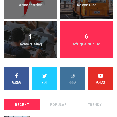
Accessories
Adventure
1
6
Advertising
Afrique du Sud
9,869
301
669
9,420
RECENT
POPULAR
TRENDY