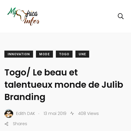
INNOVATION
MODE
TOGO
UNE
Togo/ Le beau et
talentueux monde de Julib
Branding
.
Edith DAK
13 mai 2019
408 Views
Shares