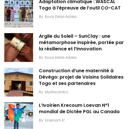
Adaptation climatique : WASCAL
Togo à l’épreuve de l’outil CO-CAT
By
Kossi Delali Adzika
Argile du Soleil – SunClay : une
métamorphose inspirée, portée par
la résilience et l’innovation
By
Kossi Delali Adzika
Construction d’une maternité à
Dévégo: projet de Voisins Solidaires
Togo et ses partenaires
By
MyAfricaInfos
L’Ivoirien Krecoum Loevan N°1
mondial de Dictée PGL au Canada
By
Essenam K²