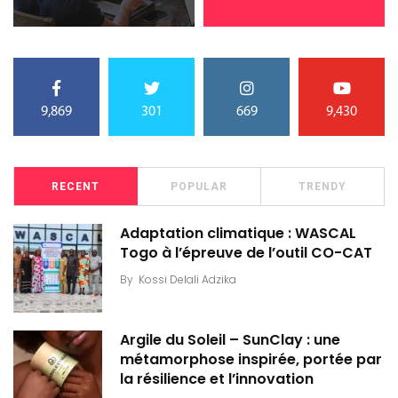
9,869
301
669
9,430
RECENT
POPULAR
TRENDY
Adaptation climatique : WASCAL
Togo à l’épreuve de l’outil CO-CAT
By
Kossi Delali Adzika
Argile du Soleil – SunClay : une
métamorphose inspirée, portée par
la résilience et l’innovation