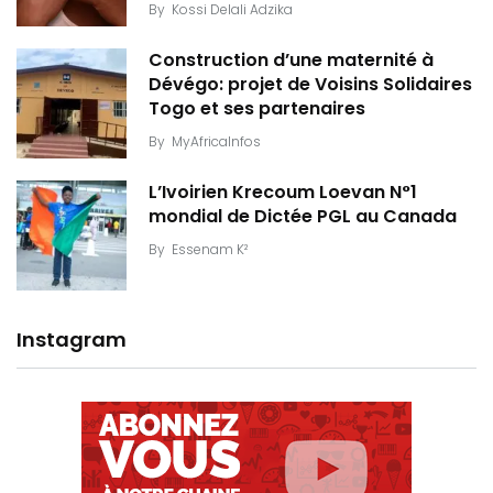
By
Kossi Delali Adzika
Construction d’une maternité à
Dévégo: projet de Voisins Solidaires
Togo et ses partenaires
By
MyAfricaInfos
L’Ivoirien Krecoum Loevan N°1
mondial de Dictée PGL au Canada
By
Essenam K²
Instagram