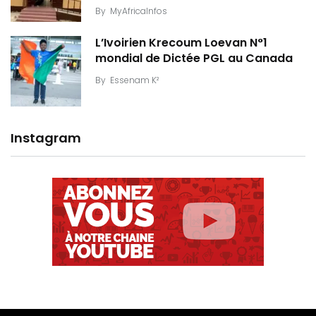
By
MyAfricaInfos
L’Ivoirien Krecoum Loevan N°1
mondial de Dictée PGL au Canada
By
Essenam K²
Instagram