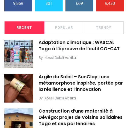
9,869
301
669
9,430
RECENT
POPULAR
TRENDY
Adaptation climatique : WASCAL
Togo à l’épreuve de l’outil CO-CAT
By
Kossi Delali Adzika
Argile du Soleil – SunClay : une
métamorphose inspirée, portée par
la résilience et l’innovation
By
Kossi Delali Adzika
Construction d’une maternité à
Dévégo: projet de Voisins Solidaires
Togo et ses partenaires