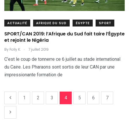
ACTUALITÉ
AFRIQUE DU SUD
ÉGYPTE
SPORT
SPORT/CAN 2019: l’Afrique du Sud fait taire l’Égypte
et rejoint le Nigéria
.
By
Folly K.
7 juillet 2019
C’est le coup de tonnerre ce 6 juillet au stade international
du Caire. Les Pharaons sont sortis de leur CAN par une
impressionante formation de
1
2
3
4
5
6
7