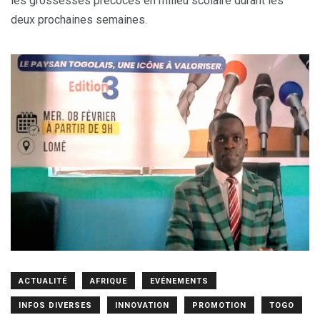
les grossesses précoces en milieu scolaire durant les
deux prochaines semaines.
ACTUALITÉ
AFRIQUE
EVÉNEMENTS
INFOS DIVERSES
INNOVATION
PROMOTION
TOGO