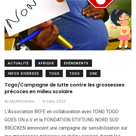
ACTUALITÉ
AFRIQUE
EVÉNEMENTS
INFOS DIVERSES
TOGO
TOGO
UNE
Togo/Campagne de lutte contre les grossesses
précoces en milieu scolaire
.
By
MyAfricaInfos
11 mars 2023
L’Association BEFE en collaboration avec l’ONG TOGO
GOES ON e.V et la FONDATION STIFTUNG NORD SÜD
BRÜCKEN annoncent une campagne de sensibilisation sur