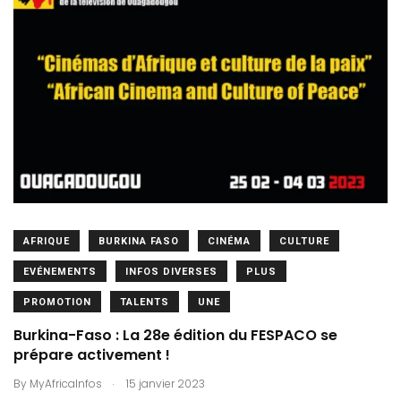
AFRIQUE
BURKINA FASO
CINÉMA
CULTURE
EVÉNEMENTS
INFOS DIVERSES
PLUS
PROMOTION
TALENTS
UNE
Burkina-Faso : La 28e édition du FESPACO se
prépare activement !
.
By
MyAfricaInfos
15 janvier 2023