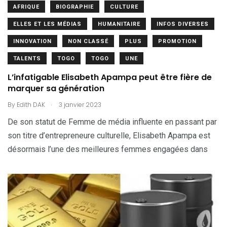
AFRIQUE
BIOGRAPHIE
CULTURE
ELLES ET LES MÉDIAS
HUMANITAIRE
INFOS DIVERSES
INNOVATION
NON CLASSÉ
PLUS
PROMOTION
TALENTS
TOGO
TOGO
UNE
L’infatigable Elisabeth Apampa peut être fière de
marquer sa génération
.
By
Edith DAK
3 janvier 2023
De son statut de Femme de média influente en passant par
son titre d’entrepreneure culturelle, Elisabeth Apampa est
désormais l’une des meilleures femmes engagées dans