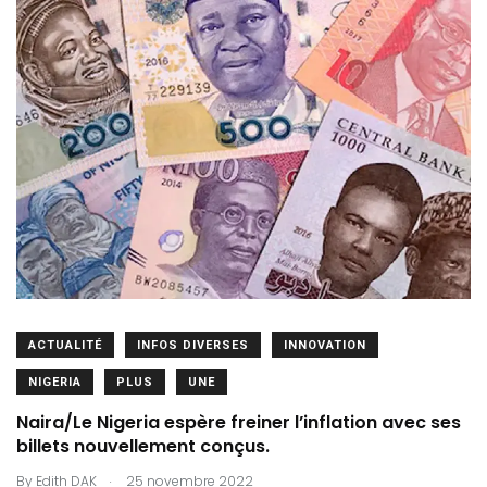
ACTUALITÉ
INFOS DIVERSES
INNOVATION
NIGERIA
PLUS
UNE
Naira/Le Nigeria espère freiner l’inflation avec ses
billets nouvellement conçus.
.
By
Edith DAK
25 novembre 2022