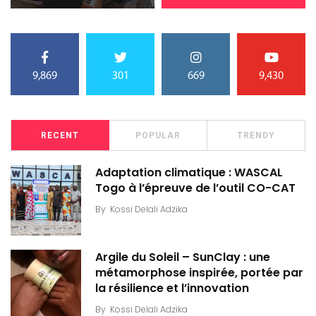
9,869
301
669
9,430
RECENT
POPULAR
TRENDY
Adaptation climatique : WASCAL
Togo à l’épreuve de l’outil CO-CAT
By
Kossi Delali Adzika
Argile du Soleil – SunClay : une
métamorphose inspirée, portée par
la résilience et l’innovation
By
Kossi Delali Adzika