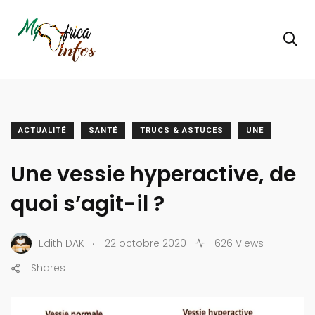
ACTUALITÉ
SANTÉ
TRUCS & ASTUCES
UNE
Une vessie hyperactive, de
quoi s’agit-il ?
.
Edith DAK
22 octobre 2020
626 Views
Shares