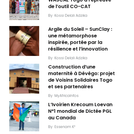
de l’outil CO-CAT
By
Kossi Delali Adzika
Argile du Soleil – SunClay :
une métamorphose
inspirée, portée par la
résilience et l’innovation
By
Kossi Delali Adzika
Construction d’une
maternité à Dévégo: projet
de Voisins Solidaires Togo
et ses partenaires
By
MyAfricaInfos
L’Ivoirien Krecoum Loevan
N°1 mondial de Dictée PGL
au Canada
By
Essenam K²