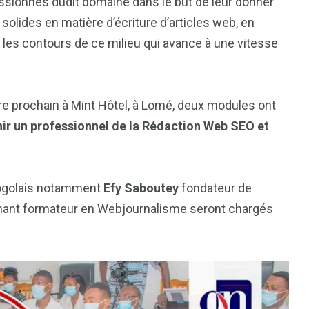
assionnés dudit domaine dans le but de leur donner
solides en matière d’écriture d’articles web, en
les contours de ce milieu qui avance à une vitesse
e prochain à Mint Hôtel, à Lomé, deux modules ont
r un professionnel de la Rédaction Web SEO et
togolais notamment
Efy Saboutey
fondateur de
nant formateur en Webjournalisme seront chargés
1
2
g
Yomadic
Zambie