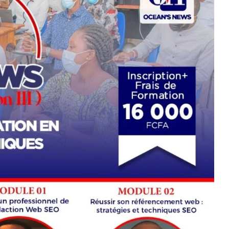
7
reak
Zimbabwe