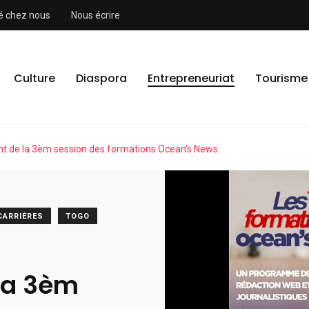
ité chez nous
Nous écrire
Culture
Diaspora
Entrepreneuriat
Tourisme
t de la 3èm session des formations Ocean’s News
CARRIÈRES
TOGO
la 3èm