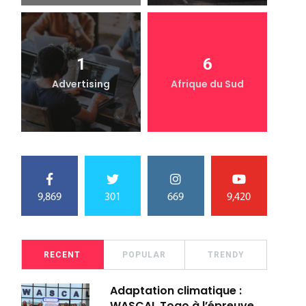
1
6
Advertising
Afrique du Sud
9,869
301
669
9,420
RECENT
POPULAR
TRENDY
Adaptation climatique :
WASCAL Togo à l’épreuve