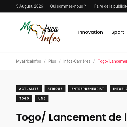
5 August, 2026
Qui sommes-nous ?
Faire de la public
Innovation
Sport
Myafricainfos
/
Plus
/
Infos-Carrières
/
Togo/ Lancemen
ACTUALITÉ
AFRIQUE
ENTREPRENEURIAT
INFOS-
TOGO
UNE
Togo/ Lancement de 