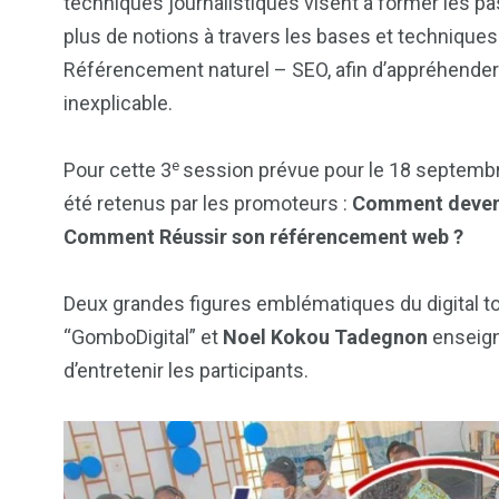
techniques journalistiques visent à former les p
plus de notions à travers les bases et techniques 
Référencement naturel – SEO, afin d’appréhender 
inexplicable.
e
Pour cette 3
session prévue pour le 18 septembr
été retenus par les promoteurs :
Comment deveni
Comment Réussir son référencement web ?
Deux grandes figures emblématiques du digital 
“GomboDigital” et
Noel Kokou Tadegnon
enseig
d’entretenir les participants.
103
1824
1
cs & astuces
Une
Weddin