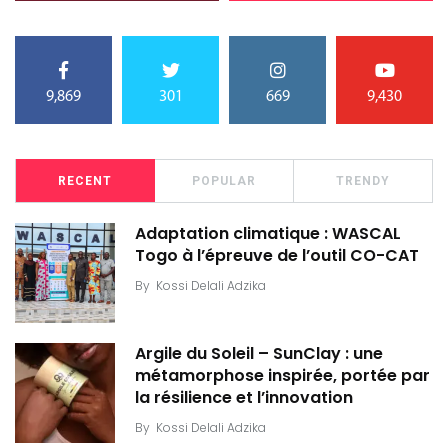
9,869
301
669
9,430
RECENT
POPULAR
TRENDY
Adaptation climatique : WASCAL
Togo à l’épreuve de l’outil CO-CAT
By
Kossi Delali Adzika
Argile du Soleil – SunClay : une
métamorphose inspirée, portée par
la résilience et l’innovation
By
Kossi Delali Adzika