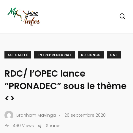
ACTUALITÉ
ENTREPRENEURIAT
RD CONGO
UNE
RDC/ l’OPEC lance
“PRONADEC” sous le thème
<
>
.
Branham Mavinga
26 septembre 2020
490 Views
Shares