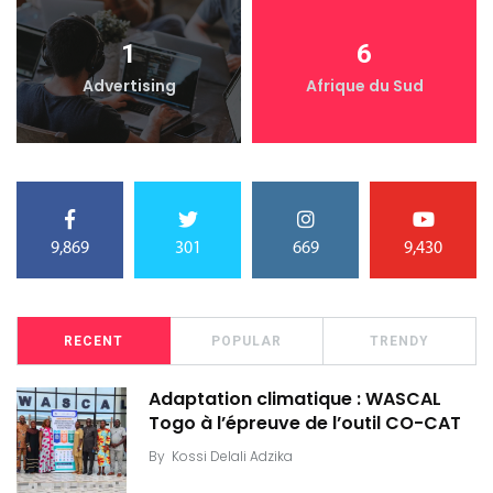
1
6
Advertising
Afrique du Sud
9,869
301
669
9,430
RECENT
POPULAR
TRENDY
Adaptation climatique : WASCAL
Togo à l’épreuve de l’outil CO-CAT
By
Kossi Delali Adzika