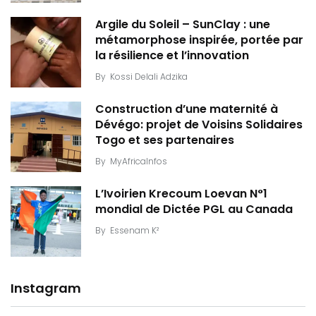
Argile du Soleil – SunClay : une
métamorphose inspirée, portée par
la résilience et l’innovation
By
Kossi Delali Adzika
Construction d’une maternité à
Dévégo: projet de Voisins Solidaires
Togo et ses partenaires
By
MyAfricaInfos
L’Ivoirien Krecoum Loevan N°1
mondial de Dictée PGL au Canada
By
Essenam K²
Instagram