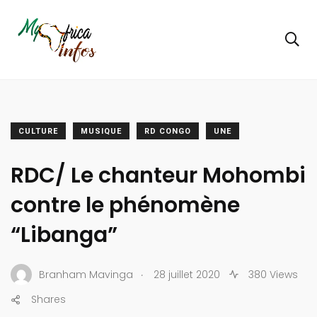
CULTURE
MUSIQUE
RD CONGO
UNE
RDC/ Le chanteur Mohombi
contre le phénomène
“Libanga”
.
Branham Mavinga
28 juillet 2020
380 Views
Shares