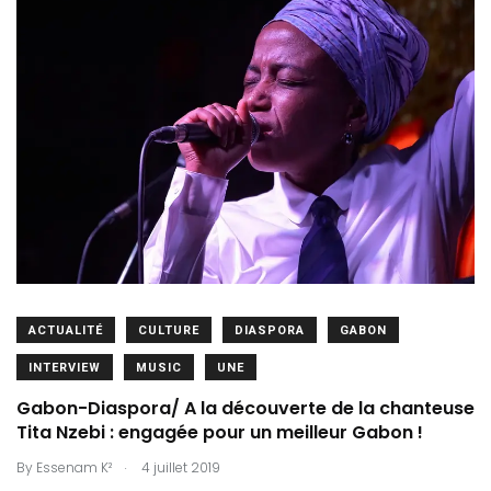
ACTUALITÉ
CULTURE
DIASPORA
GABON
INTERVIEW
MUSIC
UNE
Gabon-Diaspora/ A la découverte de la chanteuse
Tita Nzebi : engagée pour un meilleur Gabon !
.
By
Essenam K²
4 juillet 2019