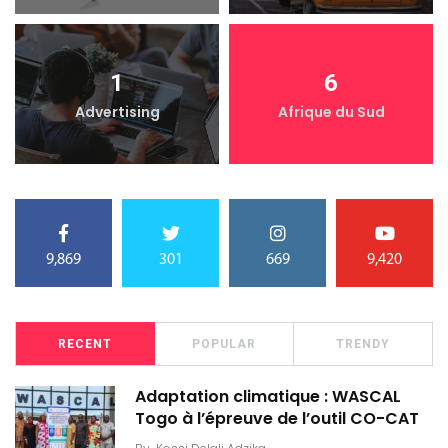
1
6
Advertising
Afrique du Sud
9,869
301
669
9,420
RECENT
POPULAR
TRENDY
Adaptation climatique : WASCAL
Togo à l’épreuve de l’outil CO-CAT