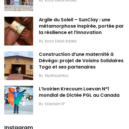
By
Kossi Delali Adzika
Argile du Soleil – SunClay : une
métamorphose inspirée, portée par
la résilience et l’innovation
By
Kossi Delali Adzika
Construction d’une maternité à
Dévégo: projet de Voisins Solidaires
Togo et ses partenaires
By
MyAfricaInfos
L’Ivoirien Krecoum Loevan N°1
mondial de Dictée PGL au Canada
By
Essenam K²
Instagram