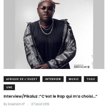
AFRIQUE DE L'OUEST
INTERVIEW
MUSIC
TOGO
UNE
Interview/Pikaluz :”C’est le Rap qui m’a choisi…”
.
By
Essenam K²
27 août 2019