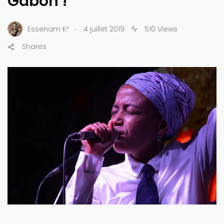
Gabon !
.
Essenam K²
4 juillet 2019
510 Views
Shares