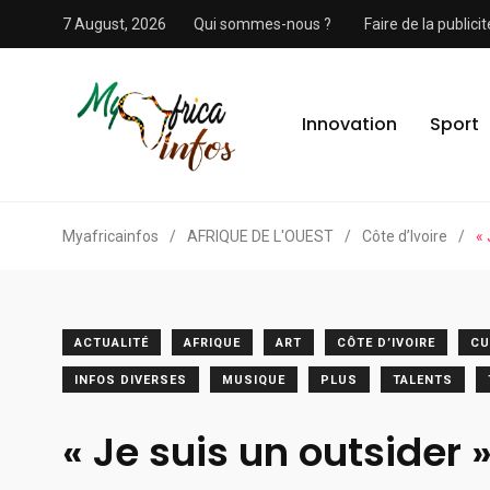
7 August, 2026
Qui sommes-nous ?
Faire de la public
Innovation
Sport
Myafricainfos
/
AFRIQUE DE L'OUEST
/
Côte d’Ivoire
/
« 
ACTUALITÉ
AFRIQUE
ART
CÔTE D’IVOIRE
CU
INFOS DIVERSES
MUSIQUE
PLUS
TALENTS
« Je suis un outsider »