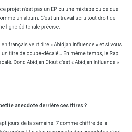
e ce projet n’est pas un EP ou une mixtape ou ce que
omme un album. C’est un travail sorti tout droit de
 ligne éditoriale précise.
en français veut dire « Abidjan Influence » et si vous
e un titre de coupé-décalé… En même temps, le Rap
calé. Donc Abidjan Clout c’est « Abidjan Influence »
petite anecdote derrière ces titres ?
t jours de la semaine. 7 comme chiffre de la
r très spécial. La plus marquante des anecdotes c’est