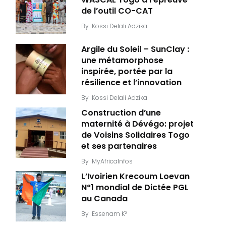
de l’outil CO-CAT
By
Kossi Delali Adzika
Argile du Soleil – SunClay :
une métamorphose
inspirée, portée par la
résilience et l’innovation
By
Kossi Delali Adzika
Construction d’une
maternité à Dévégo: projet
de Voisins Solidaires Togo
et ses partenaires
By
MyAfricaInfos
L’Ivoirien Krecoum Loevan
N°1 mondial de Dictée PGL
au Canada
By
Essenam K²