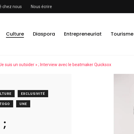
ité chez nous
Nous écrire
Culture
Diaspora
Entrepreneuriat
Tourisme
Je suis un outsider » ; Interview avec le beatmaker Quicksox
LTURE
EXCLUSIVITÉ
TOGO
UNE
 ;