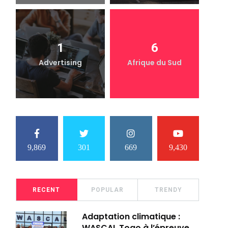
1
6
Advertising
Afrique du Sud
9,869
301
669
9,430
RECENT
POPULAR
TRENDY
Adaptation climatique :
WASCAL Togo à l’épreuve