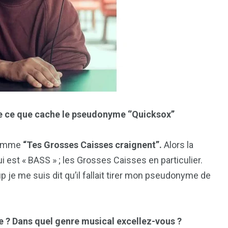
7
reak
Zimbabwe
e ce que cache le pseudonyme ‘’Quicksox’’
 comme
“Tes Grosses Caisses craignent”.
Alors la
qui est « BASS » ; les Grosses Caisses en particulier.
p je me suis dit qu’il fallait tirer mon pseudonyme de
e ? Dans quel genre musical excellez-vous ?