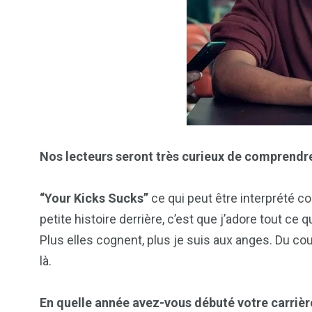
2
1
1
ategorized
wedding
Weekend B
Nos lecteurs seront très curieux de comprendr
“Your Kicks Sucks”
ce qui peut être interprété
petite histoire derrière, c’est que j’adore tout ce 
Plus elles cognent, plus je suis aux anges. Du cou
là.
En quelle année avez-vous débuté votre carrièr