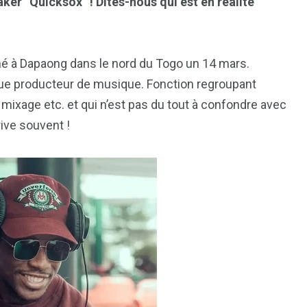
er “Quicksox” ! Dites-nous qui est en réalité
l, né à Dapaong dans le nord du Togo un 14 mars.
que producteur de musique. Fonction regroupant
ixage etc. et qui n’est pas du tout à confondre avec
rive souvent !
1
2
g
Yomadic
Zambie