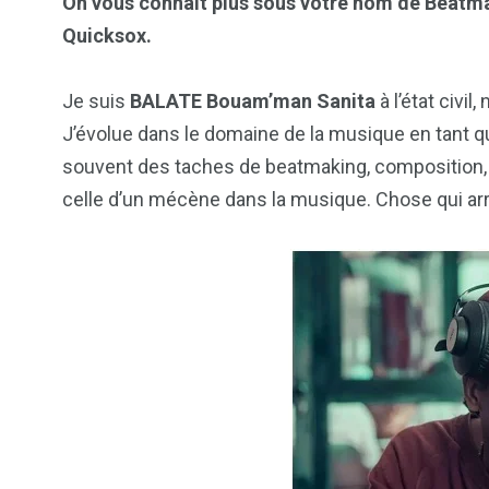
On vous connaît plus sous votre nom de Beatmak
Quicksox.
Je suis
BALATE Bouam’man Sanita
à l’état civi
J’évolue dans le domaine de la musique en tant 
souvent des taches de beatmaking, composition, m
celle d’un mécène dans la musique. Chose qui ar
103
1824
1
cs & astuces
Une
Weddin