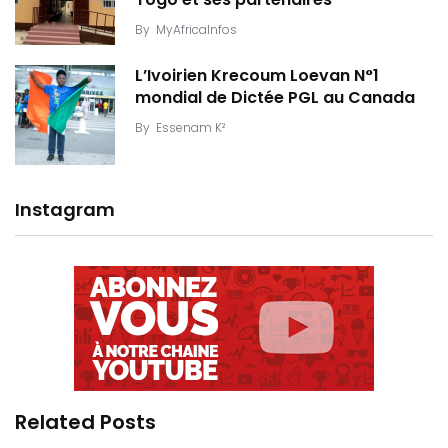
By
MyAfricaInfos
L’Ivoirien Krecoum Loevan N°1
mondial de Dictée PGL au Canada
By
Essenam K²
Instagram
Related Posts