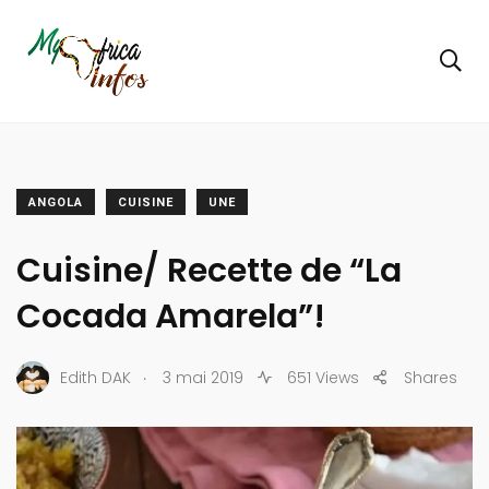
ANGOLA
CUISINE
UNE
Cuisine/ Recette de “La
Cocada Amarela”!
.
Edith DAK
3 mai 2019
651 Views
Shares