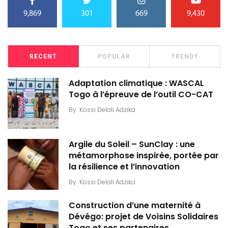
9,869
301
669
9,430
RECENT
POPULAR
TRENDY
Adaptation climatique : WASCAL
Togo à l’épreuve de l’outil CO-CAT
By
Kossi Delali Adzika
Argile du Soleil – SunClay : une
métamorphose inspirée, portée par
la résilience et l’innovation
By
Kossi Delali Adzika
Construction d’une maternité à
Dévégo: projet de Voisins Solidaires
Togo et ses partenaires