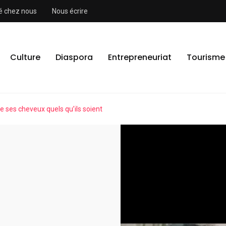
ité chez nous
Nous écrire
Culture
Diaspora
Entrepreneuriat
Tourisme
e ses cheveux quels qu’ils soient