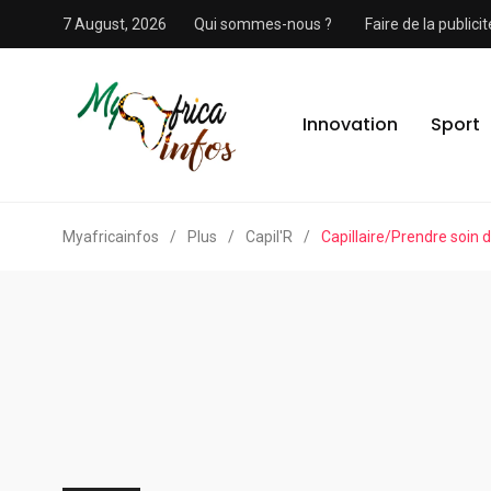
7 August, 2026
Qui sommes-nous ?
Faire de la public
Innovation
Sport
Myafricainfos
/
Plus
/
Capil'R
/
Capillaire/Prendre soin d