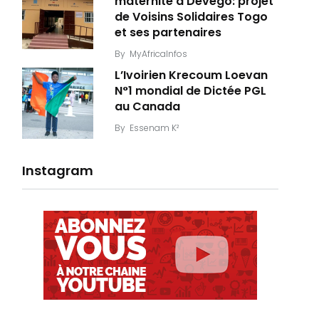
maternité à Dévégo: projet
de Voisins Solidaires Togo
et ses partenaires
By
MyAfricaInfos
L’Ivoirien Krecoum Loevan
N°1 mondial de Dictée PGL
au Canada
By
Essenam K²
Instagram