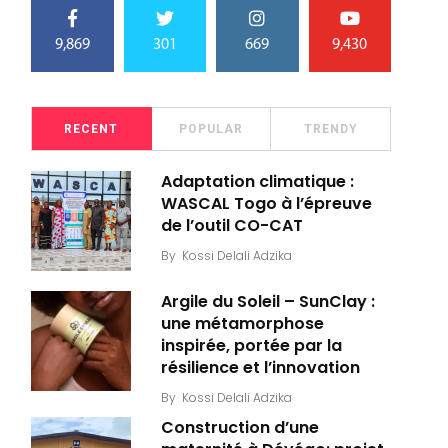
9,869
301
669
9,430
RECENT
POPULAR
TRENDY
Adaptation climatique :
WASCAL Togo à l’épreuve
de l’outil CO-CAT
By
Kossi Delali Adzika
Argile du Soleil – SunClay :
une métamorphose
inspirée, portée par la
résilience et l’innovation
By
Kossi Delali Adzika
Construction d’une