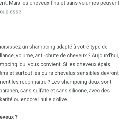
ent. Mais les cheveux fins et sans volumes peuvent
souplesse.
1
2
g
Yomadic
Zambie
t. Choisissez un shampoing adapté à votre type de
llance, volume, anti-chute de cheveux ? Aujourd’hui,
ampoing qui vous convient. Si les cheveux épais
ins et surtout les cuirs chevelus sensibles devront
ent les reconnaitre ? Les shampoing doux sont
7
raben, sans sulfate et sans silicone, avec des
reak
Zimbabwe
rité ou encore l’huile d’olive.
heveux ?