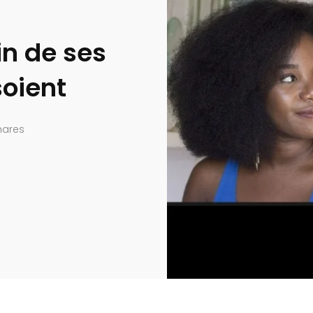
in de ses
soient
hares