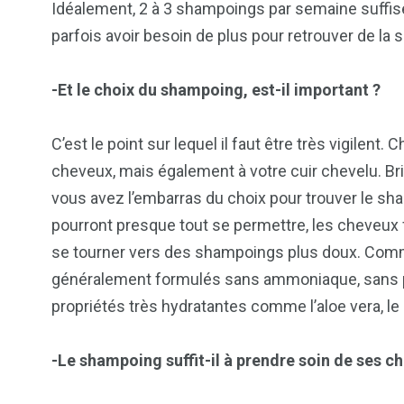
Idéalement, 2 à 3 shampoings par semaine suffis
parfois avoir besoin de plus pour retrouver de la 
-Et le choix du shampoing, est-il important ?
103
1824
1
cs & astuces
Une
Weddin
C’est le point sur lequel il faut être très vigilen
cheveux, mais également à votre cuir chevelu. Bri
vous avez l’embarras du choix pour trouver le sh
pourront presque tout se permettre, les cheveux f
se tourner vers des shampoings plus doux. Comm
2
1
1
généralement formulés sans ammoniaque, sans pa
ategorized
wedding
Weekend B
propriétés très hydratantes comme l’aloe vera, le ka
-Le shampoing suffit-il à prendre soin de ses c