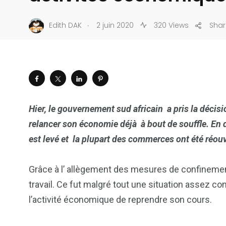
.
Edith DAK
2 juin 2020
320 Views
Shar
Hier, le gouvernement sud africain a pris la d
é
cisi
relancer son économie d
é
j
à
à bout de souffle. En 
est levé et la plupart des commerces ont
é
t
é
réouv
Grâce à l’ allègement des mesures de confinement
travail. Ce fut malgré tout une situation assez co
l’activité économique de reprendre son cours.