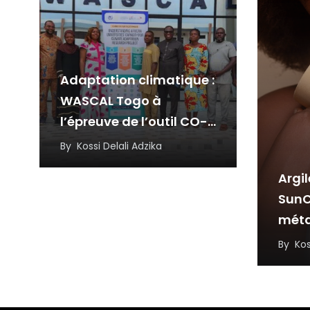
Adaptation climatique :
WASCAL Togo à
l’épreuve de l’outil CO-
CAT
By
Kossi Delali Adzika
Argil
SunC
mét
inspi
By
Kos
résil
l’in