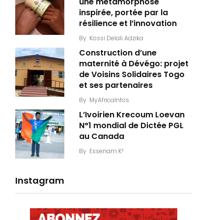
une métamorphose
inspirée, portée par la
résilience et l’innovation
By
Kossi Delali Adzika
Construction d’une
maternité à Dévégo: projet
de Voisins Solidaires Togo
et ses partenaires
By
MyAfricaInfos
L’Ivoirien Krecoum Loevan
N°1 mondial de Dictée PGL
au Canada
By
Essenam K²
Instagram