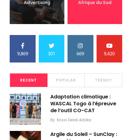
Advertising
Afrique du Sud
9,869
301
669
9,420
RECENT
POPULAR
TRENDY
Adaptation climatique :
WASCAL Togo à l’épreuve
de l’outil CO-CAT
By
Kossi Delali Adzika
Argile du Soleil – SunClay :