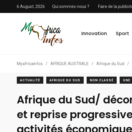
6 August, 2026
Qui sommes-nous ?
Faire de la public
Innovation
Sport
Myafricainfos
/
AFRIQUE AUSTRALE
/
Afrique du Sud
/
ACTUALITÉ
AFRIQUE DU SUD
NON CLASSÉ
UNE
Afrique du Sud/ déc
et reprise progressiv
activités économiqu