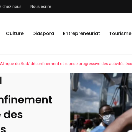
ité chez nous
Nous écrire
Culture
Diaspora
Entrepreneuriat
Tourisme
Afrique du Sud/ déconfinement et reprise progressive des activités é
onfinement
e des
es