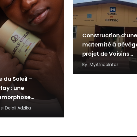
Construction d’un
maternité à Dévég
projet de Voisins
Solidaires Togo et 
By
MyAfricaInfos
partenaires
e du Soleil –
lay : une
amorphose
rée, portée par la
si Delali Adzika
ience et
novation