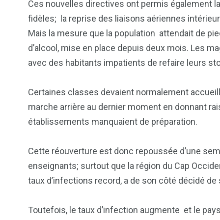
Ces nouvelles directives ont permis également la 
fidèles; la reprise des liaisons aériennes intérie
Mais la mesure que la population attendait de pied 
d’alcool, mise en place depuis deux mois. Les mag
avec des habitants impatients de refaire leurs st
Certaines classes devaient normalement accueilli
marche arrière au dernier moment en donnant rai
103
1824
1
établissements manquaient de préparation.
cs & astuces
Une
Weddin
Cette réouverture est donc repoussée d’une sema
enseignants; surtout que la région du Cap Occident
taux d’infections record, a de son côté décidé de s
2
1
1
Toutefois, le taux d’infection augmente et le pa