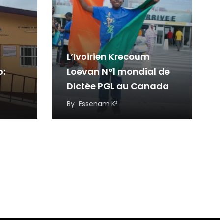
e
L’Ivoirien Krecoum
o:
Loevan N°1 mondial de
Dictée PGL au Canada
ses
By
Essenam K²