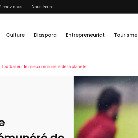
ité chez nous
Nous écrire
Culture
Diaspora
Entrepreneuriat
Tourisme
footballeur le mieux rémunéré de la planète
e
 rémunéré de