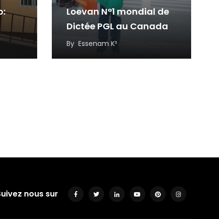
o:
Loevan N°1 mondial de
Dictée PGL au Canada
ses
By
Essenam K²
Suivez nous sur