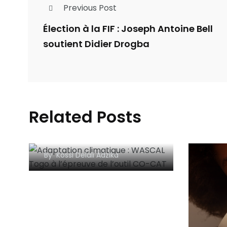
Previous Post
Élection à la FIF : Joseph Antoine Bell
soutient Didier Drogba
Adaptation climatique :
Related Posts
WASCAL Togo à
l’épreuve de l’outil CO-
CAT
By
Kossi Delali Adzika