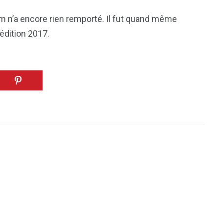
5 m n’a encore rien remporté. Il fut quand même
édition 2017.
7
reak
Zimbabwe