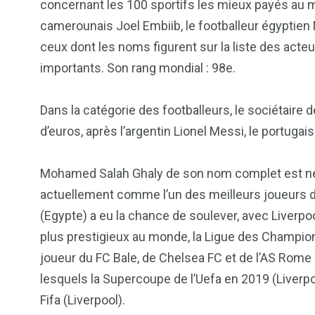
concernant les 100 sportifs les mieux payés au
camerounais Joel Embiib, le footballeur égyptien M
ceux dont les noms figurent sur la liste des acteu
importants. Son rang mondial : 98e.
Dans la catégorie des footballeurs, le sociétaire 
d’euros, après l’argentin Lionel Messi, le portugai
Mohamed Salah Ghaly de son nom complet est né 
actuellement comme l’un des meilleurs joueurs d
(Egypte) a eu la chance de soulever, avec Liverpoo
plus prestigieux au monde, la Ligue des Champion
103
1824
1
joueur du FC Bale, de Chelsea FC et de l’AS Rom
cs & astuces
Une
Weddin
lesquels la Supercoupe de l’Uefa en 2019 (Liverpo
Fifa (Liverpool).