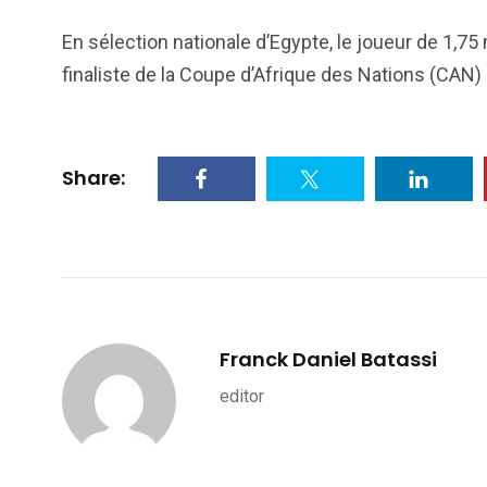
En sélection nationale d’Egypte, le joueur de 1,7
finaliste de la Coupe d’Afrique des Nations (CAN) 
2
1
1
ategorized
wedding
Weekend B
Share:
Franck Daniel Batassi
editor