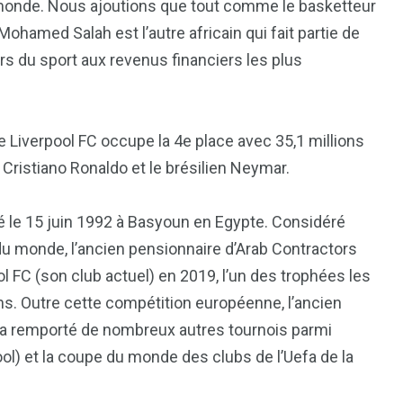
 monde. Nous ajoutions que tout comme le basketteur
ohamed Salah est l’autre africain qui fait partie de
rs du sport aux revenus financiers les plus
de Liverpool FC occupe la 4e place avec 35,1 millions
s Cristiano Ronaldo et le brésilien Neymar.
le 15 juin 1992 à Basyoun en Egypte. Considéré
u monde, l’ancien pensionnaire d’Arab Contractors
l FC (son club actuel) en 2019, l’un des trophées les
s. Outre cette compétition européenne, l’ancien
1
2
e a remporté de nombreux autres tournois parmi
g
Yomadic
Zambie
ol) et la coupe du monde des clubs de l’Uefa de la