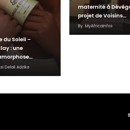
maternité à Dévég
projet de Voisins
Solidaires Togo et 
By
MyAfricaInfos
partenaires
e du Soleil –
lay : une
amorphose
rée, portée par la
si Delali Adzika
ience et
novation