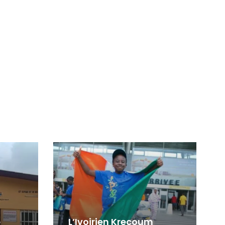
e
L’Ivoirien Krecoum