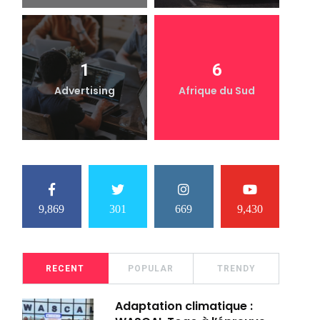
1
6
Advertising
Afrique du Sud
9,869
301
669
9,430
RECENT
POPULAR
TRENDY
Adaptation climatique :