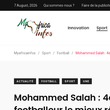
7 August, 2026
Qui sommes-nous ?
Faire de la public
Innovation
Sport
Myafricainfos
/
Sport
/
Football
/
Mohammed Salah : 4e 
ACTUALITÉ
FOOTBALL
SPORT
UNE
Mohammed Salah : 4
footballeur le mieux