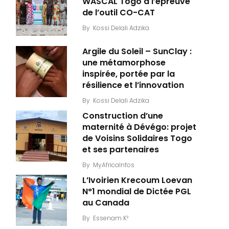
WASCAL Togo à l’épreuve
de l’outil CO-CAT
By
Kossi Delali Adzika
Argile du Soleil – SunClay :
une métamorphose
inspirée, portée par la
résilience et l’innovation
By
Kossi Delali Adzika
Construction d’une
maternité à Dévégo: projet
de Voisins Solidaires Togo
et ses partenaires
By
MyAfricaInfos
L’Ivoirien Krecoum Loevan
N°1 mondial de Dictée PGL
au Canada
By
Essenam K²