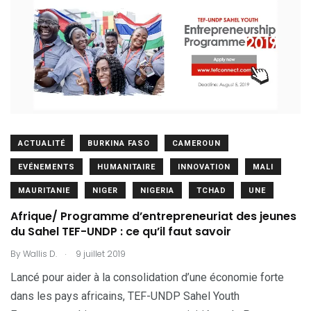
ACTUALITÉ
BURKINA FASO
CAMEROUN
EVÉNEMENTS
HUMANITAIRE
INNOVATION
MALI
MAURITANIE
NIGER
NIGERIA
TCHAD
UNE
Afrique/ Programme d’entrepreneuriat des jeunes
du Sahel TEF-UNDP : ce qu’il faut savoir
.
By
Wallis D.
9 juillet 2019
Lancé pour aider à la consolidation d’une économie forte
dans les pays africains, TEF-UNDP Sahel Youth