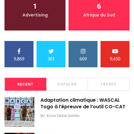
1
6
Advertising
Afrique du Sud
9,869
301
669
9,430
RECENT
POPULAR
TRENDY
Adaptation climatique : WASCAL
Togo à l’épreuve de l’outil CO-CAT
By
Kossi Delali Adzika