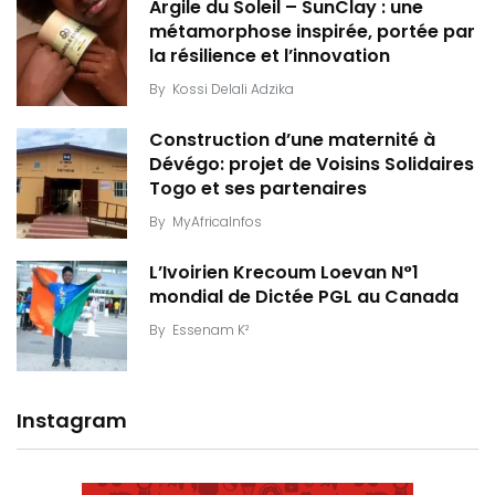
Argile du Soleil – SunClay : une
métamorphose inspirée, portée par
la résilience et l’innovation
By
Kossi Delali Adzika
Construction d’une maternité à
Dévégo: projet de Voisins Solidaires
Togo et ses partenaires
By
MyAfricaInfos
L’Ivoirien Krecoum Loevan N°1
mondial de Dictée PGL au Canada
By
Essenam K²
Instagram