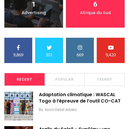
1
6
Advertising
Afrique du Sud
9,869
301
669
9,420
RECENT
POPULAR
TRENDY
Adaptation climatique : WASCAL
Togo à l’épreuve de l’outil CO-CAT
By
Kossi Delali Adzika