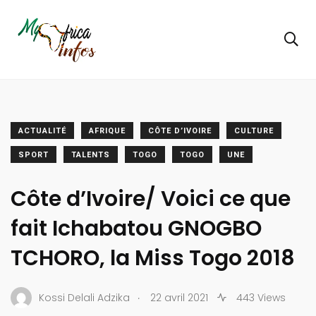
ACTUALITÉ
AFRIQUE
CÔTE D’IVOIRE
CULTURE
SPORT
TALENTS
TOGO
TOGO
UNE
Côte d’Ivoire/ Voici ce que
fait Ichabatou GNOGBO
TCHORO, la Miss Togo 2018
.
Kossi Delali Adzika
22 avril 2021
443 Views