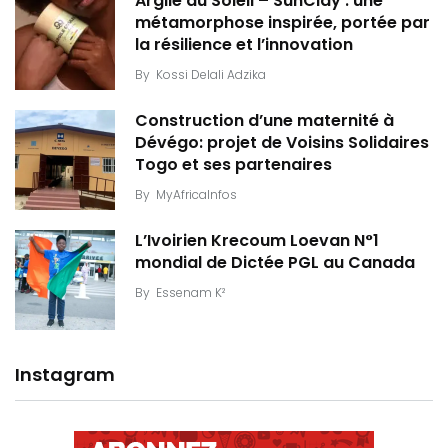
Argile du Soleil – SunClay : une
métamorphose inspirée, portée par
la résilience et l’innovation
By
Kossi Delali Adzika
Construction d’une maternité à
Dévégo: projet de Voisins Solidaires
Togo et ses partenaires
By
MyAfricaInfos
L’Ivoirien Krecoum Loevan N°1
mondial de Dictée PGL au Canada
By
Essenam K²
Instagram