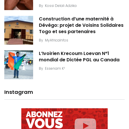
By
Kossi Delali Adzika
Construction d’une maternité à
Dévégo: projet de Voisins Solidaires
Togo et ses partenaires
By
MyAfricaInfos
L’Ivoirien Krecoum Loevan N°1
mondial de Dictée PGL au Canada
By
Essenam K²
Instagram