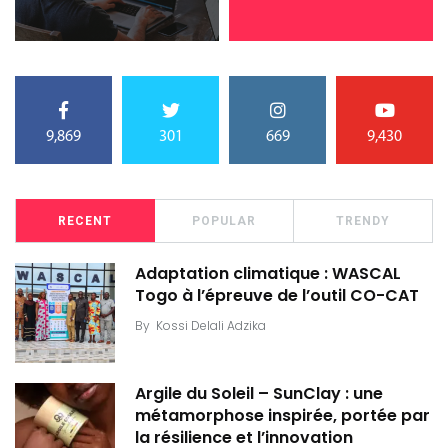
9,869
301
669
9,430
RECENT
POPULAR
TRENDY
Adaptation climatique : WASCAL
Togo à l’épreuve de l’outil CO-CAT
By
Kossi Delali Adzika
Argile du Soleil – SunClay : une
métamorphose inspirée, portée par
la résilience et l’innovation