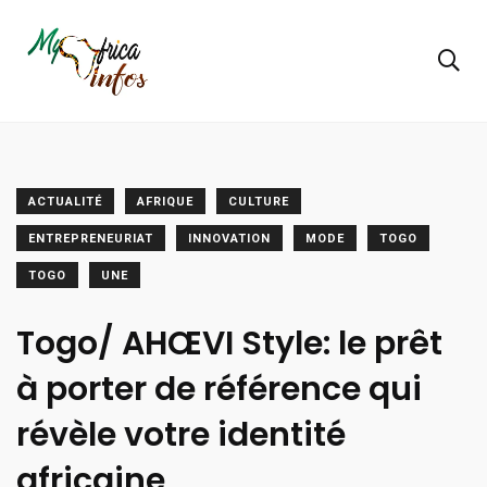
ACTUALITÉ
AFRIQUE
CULTURE
ENTREPRENEURIAT
INNOVATION
MODE
TOGO
TOGO
UNE
Togo/ AHŒVI Style: le prêt
à porter de référence qui
révèle votre identité
africaine