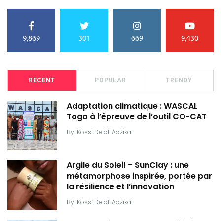
9,869
301
669
9,430
RECENT
POPULAR
TRENDY
Adaptation climatique : WASCAL
Togo à l’épreuve de l’outil CO-CAT
By
Kossi Delali Adzika
Argile du Soleil – SunClay : une
métamorphose inspirée, portée par
la résilience et l’innovation
By
Kossi Delali Adzika