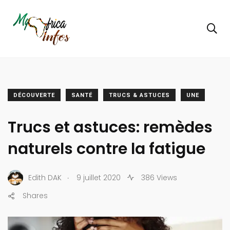
DÉCOUVERTE
SANTÉ
TRUCS & ASTUCES
UNE
Trucs et astuces: remèdes
naturels contre la fatigue
.
Edith DAK
9 juillet 2020
386 Views
Shares