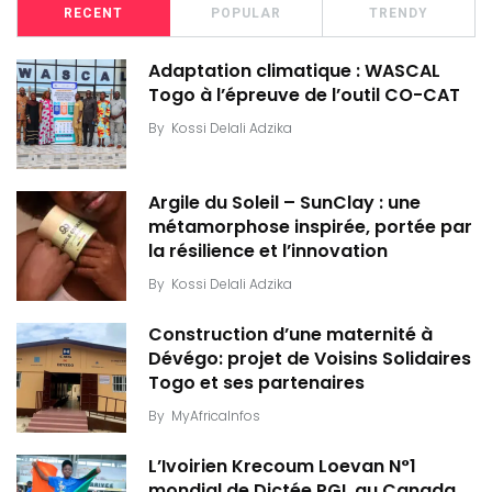
RECENT
POPULAR
TRENDY
Adaptation climatique : WASCAL
Togo à l’épreuve de l’outil CO-CAT
By
Kossi Delali Adzika
Argile du Soleil – SunClay : une
métamorphose inspirée, portée par
la résilience et l’innovation
By
Kossi Delali Adzika
Construction d’une maternité à
Dévégo: projet de Voisins Solidaires
Togo et ses partenaires
By
MyAfricaInfos
L’Ivoirien Krecoum Loevan N°1
mondial de Dictée PGL au Canada