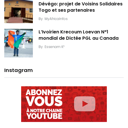
Dévégo: projet de Voisins Solidaires
Togo et ses partenaires
By
MyAfricaInfos
L’Ivoirien Krecoum Loevan N°1
mondial de Dictée PGL au Canada
By
Essenam K²
Instagram