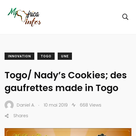
INNOVATION
TOGO
UNE
Togo/ Nady’s Cookies; des
gaufrettes made in Togo
.
Daniel A.
10 mai 2019
668 Views
Shares