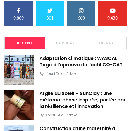
9,869
301
669
9,430
RECENT
POPULAR
TRENDY
Adaptation climatique : WASCAL
Togo à l’épreuve de l’outil CO-CAT
By
Kossi Delali Adzika
Argile du Soleil – SunClay : une
métamorphose inspirée, portée par
la résilience et l’innovation
By
Kossi Delali Adzika
Construction d’une maternité à