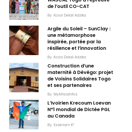
de l’outil CO-CAT
By
Kossi Delali Adzika
Argile du Soleil – SunClay :
une métamorphose
inspirée, portée par la
résilience et l’innovation
By
Kossi Delali Adzika
Construction d’une
maternité à Dévégo: projet
de Voisins Solidaires Togo
et ses partenaires
By
MyAfricaInfos
L’Ivoirien Krecoum Loevan
N°1 mondial de Dictée PGL
au Canada
By
Essenam K²