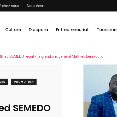
ité chez nous
Nous écrire
Culture
Diaspora
Entrepreneuriat
Tourisme
lfried SEMEDO reçoit « le grand prix général Mathieu kérékou ».
SES
PROMOTION
ried SEMEDO