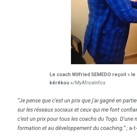
2
1
1
ategorized
wedding
Weekend B
Le coach Wilfried SEMEDO reçoit « le
kérékou »
/MyAfricaInfos
“Je pense que c’est un prix que j’ai gagné en parti
sur les réseaux sociaux et ceux qui me font confia
c’est un prix pour tous les coachs du Togo. D’une 
formation et au développement du coaching.” ;
a-t