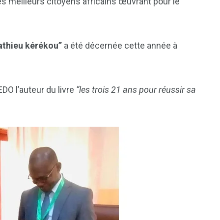
s meilleurs citoyens africains œuvrant pour le
athieu
kérékou”
a été décernée cette année à
DO l’auteur du livre
“les trois 21 ans pour réussir sa
1
2
g
Yomadic
Zambie