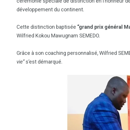
cérémonie spéciale de distinction en l’honneur de
développement du continent.
Cette distinction baptisée
“grand prix général M
Wilfried Kokou Mawugnam SEMEDO.
Grâce à son coaching personnalisé, Wilfried SEME
vie”
s’est démarqué.
103
1824
1
cs & astuces
Une
Weddin