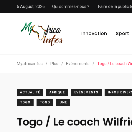
6 August, 2026
Qui sommes-nous ?
Faire de la public
Innovation
Sport
Myafricainfos
/
Plus
/
Evénements
/
Togo / Le coach Wi
ACTUALITÉ
AFRIQUE
EVÉNEMENTS
INFOS DIVER
TOGO
TOGO
UNE
Togo / Le coach Wilf