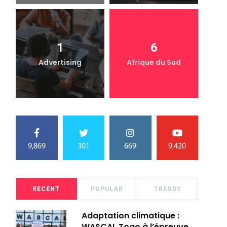
1
6
Advertising
Afrique du Sud
9,869
301
669
9,420
RECENT
POPULAR
TRENDY
Adaptation climatique :
WASCAL Togo à l’épreuve