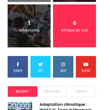
1
6
Advertising
Afrique du Sud
9,869
301
669
9,430
RECENT
POPULAR
TRENDY
Adaptation climatique :
WASCAL Togo à l’épreuve