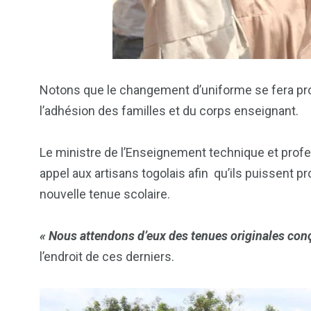
2
1
1
ategorized
wedding
Weekend B
Notons que le changement d’uniforme se fera pr
l’adhésion des familles et du corps enseignant.
Le ministre de l’Enseignement technique et profess
appel aux artisans togolais afin qu’ils puissent 
nouvelle tenue scolaire.
« Nous attendons d’eux des tenues originales conç
l’endroit de ces derniers.