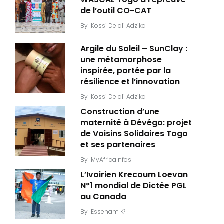
de l’outil CO-CAT
By
Kossi Delali Adzika
Argile du Soleil – SunClay :
une métamorphose
inspirée, portée par la
résilience et l’innovation
By
Kossi Delali Adzika
Construction d’une
maternité à Dévégo: projet
de Voisins Solidaires Togo
et ses partenaires
By
MyAfricaInfos
L’Ivoirien Krecoum Loevan
N°1 mondial de Dictée PGL
au Canada
By
Essenam K²