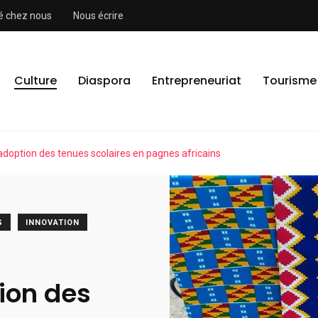
ité chez nous
Nous écrire
Culture
Diaspora
Entrepreneuriat
Tourisme
’adoption des tenues scolaires en pagnes africains
S
INNOVATION
tion des