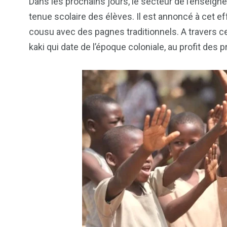
Dans les prochains jours, le secteur de l’enseign
tenue scolaire des élèves. Il est annoncé à cet e
cousu avec des pagnes traditionnels. A travers cet
kaki qui date de l’époque coloniale, au profit des 
103
1824
1
cs & astuces
Une
Weddin