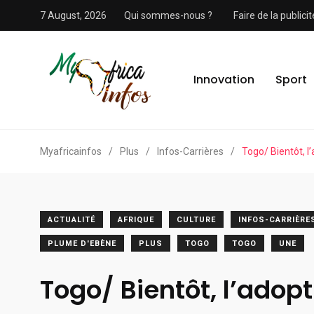
7 August, 2026
Qui sommes-nous ?
Faire de la public
Innovation
Sport
Myafricainfos
/
Plus
/
Infos-Carrières
/
Togo/ Bientôt, l
ACTUALITÉ
AFRIQUE
CULTURE
INFOS-CARRIÈRE
PLUME D'EBÈNE
PLUS
TOGO
TOGO
UNE
Togo/ Bientôt, l’adop