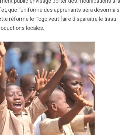
ement public envisage porter des modifications à la
ffet, que l’uniforme des apprenants sera désormais
te réforme le Togo veut faire disparaitre le tissu
productions locales.
1
2
g
Yomadic
Zambie