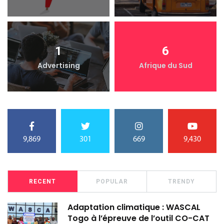
1
6
Advertising
Afrique du Sud
9,869
301
669
9,430
RECENT
POPULAR
TRENDY
Adaptation climatique : WASCAL
Togo à l’épreuve de l’outil CO-CAT