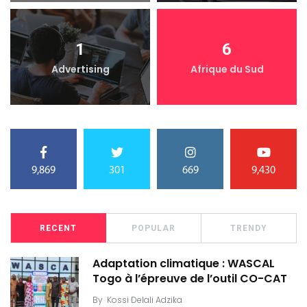
1
6
Advertising
Afrique du Sud
9,869
301
669
9,430
RECENT
POPULAR
TRENDY
Adaptation climatique : WASCAL
Togo à l’épreuve de l’outil CO-CAT
By
Kossi Delali Adzika