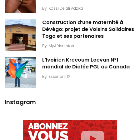
By
Kossi Delali Adzika
Construction d’une maternité à
Dévégo: projet de Voisins Solidaires
Togo et ses partenaires
By
MyAfricaInfos
L’Ivoirien Krecoum Loevan N°1
mondial de Dictée PGL au Canada
By
Essenam K²
Instagram