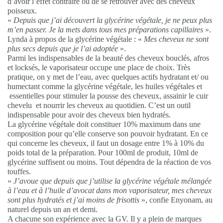
d’avoir l’effet contraire ou de se retrouver avec des cheveux
poisseux.
«
Depuis que j’ai découvert la glycérine végétale, je ne peux plus
m’en passer. Je la mets dans tous mes préparations capillaires
».
Lynda à propos de la glycérine végétale : «
Mes cheveux ne sont
plus secs depuis que je l’ai adoptée
».
Parmi les indispensables de la beauté des cheveux bouclés, afros
et locksés, le vaporisateur occupe une place de choix. Très
pratique, on y met de l’eau, avec quelques actifs hydratant et/ ou
humectant comme la glycérine végétale, les huiles végétales et
essentielles pour stimuler la pousse des cheveux, assainir le cuir
chevelu et nourrir les cheveux au quotidien. C’est un outil
indispensable pour avoir des cheveux bien hydratés.
La glycérine végétale doit constituer 10% maximum dans une
composition pour qu’elle conserve son pouvoir hydratant. En ce
qui concerne les cheveux, il faut un dosage entre 1% à 10% du
poids total de la préparation. Pour 100ml de produit, 10ml de
glycérine suffisent ou moins. Tout dépendra de la réaction de vos
touffes.
«
J’avoue que depuis que j’utilise la glycérine végétale mélangée
à l’eau et à l’huile d’avocat dans mon vaporisateur, mes cheveux
sont plus hydratés et j’ai moins de frisottis
», confie Enyonam, au
naturel depuis un an et demi.
A chacune son expérience avec la GV. Il y a plein de marques