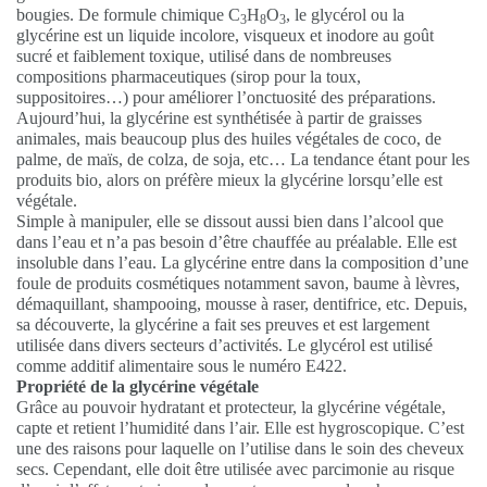
bougies. De formule chimique C
H
O
, le glycérol ou la
3
8
3
glycérine est un liquide incolore, visqueux et inodore au goût
sucré et faiblement toxique, utilisé dans de nombreuses
compositions pharmaceutiques (sirop pour la toux,
suppositoires…) pour améliorer l’onctuosité des préparations.
Aujourd’hui, la glycérine est synthétisée à partir de graisses
animales, mais beaucoup plus des huiles végétales de coco, de
palme, de maïs, de colza, de soja, etc… La tendance étant pour les
produits bio, alors on préfère mieux la glycérine lorsqu’elle est
végétale.
Simple à manipuler, elle se dissout aussi bien dans l’alcool que
dans l’eau et n’a pas besoin d’être chauffée au préalable. Elle est
insoluble dans l’eau. La glycérine entre dans la composition d’une
foule de produits cosmétiques notamment savon, baume à lèvres,
démaquillant, shampooing, mousse à raser, dentifrice, etc. Depuis,
sa découverte, la glycérine a fait ses preuves et est largement
utilisée dans divers secteurs d’activités. Le glycérol est utilisé
comme additif alimentaire sous le numéro E422.
Propriété de la glycérine végétale
Grâce au pouvoir hydratant et protecteur, la glycérine végétale,
capte et retient l’humidité dans l’air. Elle est hygroscopique. C’est
une des raisons pour laquelle on l’utilise dans le soin des cheveux
secs. Cependant, elle doit être utilisée avec parcimonie au risque