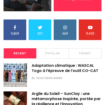
9,869
301
669
9,430
RECENT
POPULAR
TRENDY
Adaptation climatique : WASCAL
Togo à l’épreuve de l’outil CO-CAT
By
Kossi Delali Adzika
Argile du Soleil – SunClay : une
métamorphose inspirée, portée par
la résilience et l’innovation