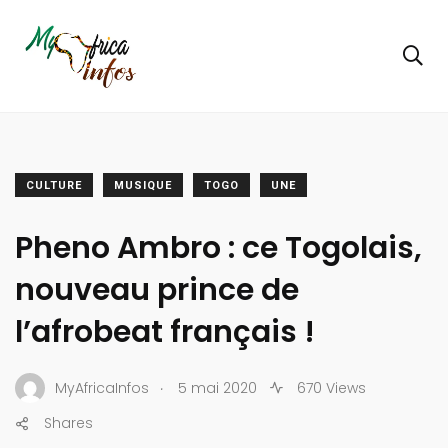
CULTURE
MUSIQUE
TOGO
UNE
Pheno Ambro : ce Togolais,
nouveau prince de
l’afrobeat français !
.
MyAfricaInfos
5 mai 2020
670 Views
Shares