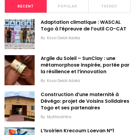
RECENT
POPULAR
TRENDY
Adaptation climatique : WASCAL
Togo à l’épreuve de l’outil CO-CAT
By
Kossi Delali Adzika
Argile du Soleil – SunClay : une
métamorphose inspirée, portée par
la résilience et l’innovation
By
Kossi Delali Adzika
Construction d’une maternité à
Dévégo: projet de Voisins Solidaires
Togo et ses partenaires
By
MyAfricaInfos
L’Ivoirien Krecoum Loevan N°1