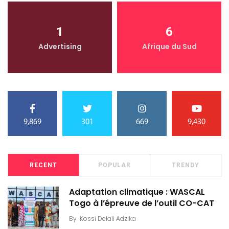
1
6
Advertising
Afrique du Sud
9,869
301
669
9,430
RECENT
POPULAR
TRENDY
Adaptation climatique : WASCAL
Togo à l’épreuve de l’outil CO-CAT
By
Kossi Delali Adzika