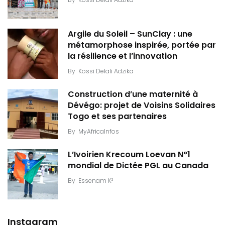
Argile du Soleil – SunClay : une
métamorphose inspirée, portée par
la résilience et l’innovation
By
Kossi Delali Adzika
Construction d’une maternité à
Dévégo: projet de Voisins Solidaires
Togo et ses partenaires
By
MyAfricaInfos
L’Ivoirien Krecoum Loevan N°1
mondial de Dictée PGL au Canada
By
Essenam K²
Instagram