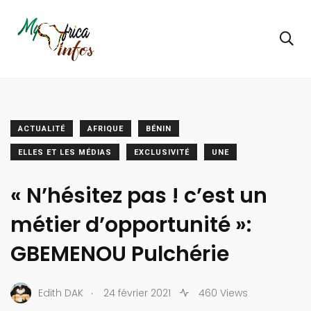
ACTUALITÉ
AFRIQUE
BÉNIN
ELLES ET LES MÉDIAS
EXCLUSIVITÉ
UNE
« N’hésitez pas ! c’est un
métier d’opportunité »:
GBEMENOU Pulchérie
.
Edith DAK
24 février 2021
460 Views