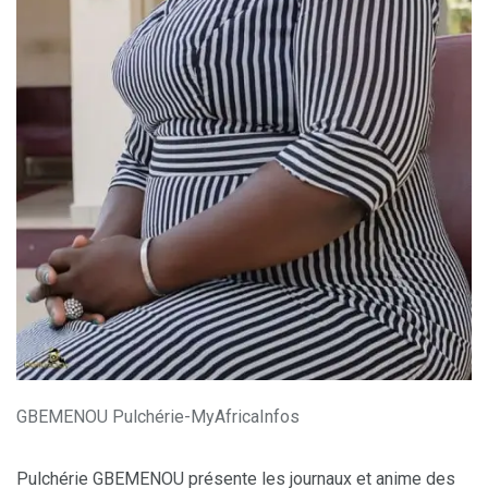
GBEMENOU Pulchérie-MyAfricaInfos
Pulchérie GBEMENOU présente les journaux et anime des