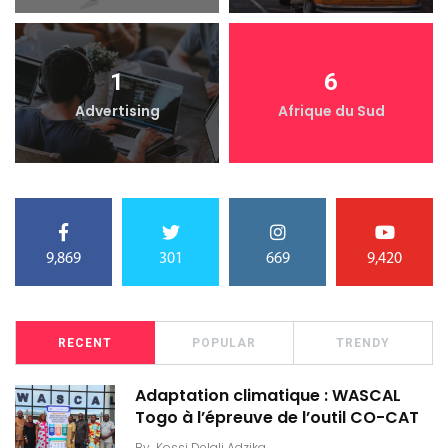
1
6
Advertising
Afrique du Sud
9,869
301
669
9,420
RECENT
POPULAR
TRENDY
Adaptation climatique : WASCAL
Togo à l’épreuve de l’outil CO-CAT
By
Kossi Delali Adzika